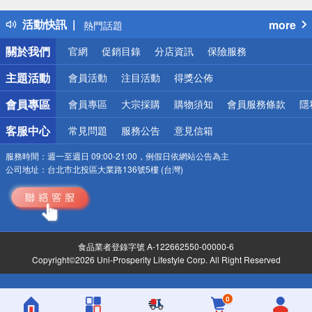
得獎公告
活動快訊
more
熱門話題
銀行優惠
關於我們
官網
促銷目錄
分店資訊
保險服務
偏遠地區配送
詐騙網頁！請小心！
主題活動
會員活動
注目活動
得獎公佈
會員專區
會員專區
大宗採購
購物須知
會員服務條款
隱
客服中心
常見問題
服務公告
意見信箱
服務時間：
週一至週日 09:00-21:00，例假日依網站公告為主
公司地址：
台北市北投區大業路136號5樓 (台灣)
食品業者登錄字號 A-122662550-00000-6
Copyright©2026 Uni-Prosperity Lifestyle Corp. All Right Reserved
0