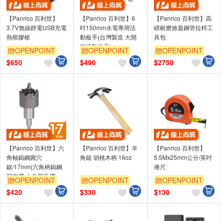
【Panrico 百利世】
【Panrico 百利世】6
【Panrico 百利世】高
3.7V無線鋰電USB充電
吋150mm水電專用活
磅耐磨掀蓋鋼管拉桿工
熱熔膠槍
動板手(台灣製造 大開
具包
口活動扳手)
贈OPENPOINT
贈OPENPOINT
贈OPENPOINT
$
650
$
490
$
2750
【Panrico 百利世】六
【Panrico 百利世】羊
【Panrico 百利世】
角軸鎢鋼圓穴
角鎚 胡桃木柄 16oz
5.5Mx25mm公分/英吋
鋸/17mm(六角柄鎢鋼
捲尺
圓穴鑽 六角圓孔鑽)
贈OPENPOINT
贈OPENPOINT
贈OPENPOINT
$
420
$
330
$
130