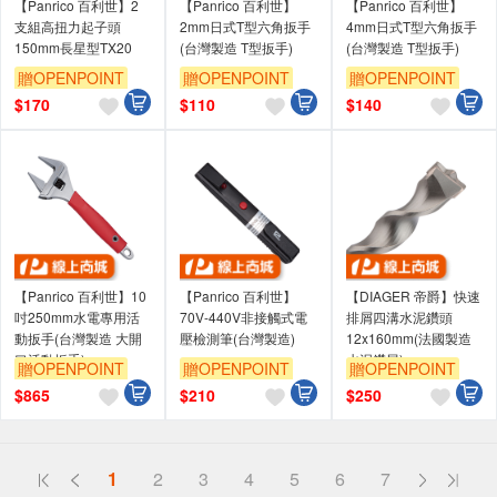
【Panrico 百利世】2
【Panrico 百利世】
【Panrico 百利世】
支組高扭力起子頭
2mm日式T型六角扳手
4mm日式T型六角扳手
150mm長星型TX20
(台灣製造 T型扳手)
(台灣製造 T型扳手)
贈OPENPOINT
贈OPENPOINT
贈OPENPOINT
$
170
$
110
$
140
【Panrico 百利世】10
【Panrico 百利世】
【DIAGER 帝爵】快速
吋250mm水電專用活
70V-440V非接觸式電
排屑四溝水泥鑽頭
動扳手(台灣製造 大開
壓檢測筆(台灣製造)
12x160mm(法國製造
口活動扳手)
水泥鑽尾)
贈OPENPOINT
贈OPENPOINT
贈OPENPOINT
$
865
$
210
$
250
偏遠地區配送
1
2
3
4
5
6
7
詐騙網頁！請小心！