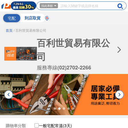
找此專館
宅配
到店取貨
首頁
/ 百利世貿易有限公司
百利世貿易有限公
司
服務專線
(02)2702-2266
購物車分類
一般宅配常溫(3天)