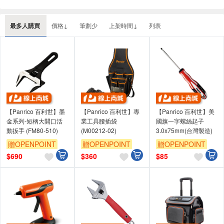
最多人購買
價格↓
筆劃少
上架時間↓
列表
【Panrico 百利世】墨
【Panrico 百利世】專
【Panrico 百利世】美
金系列-短柄大開口活
業工具腰插袋
國旗一字螺絲起子
動扳手 (FM80-510)
(M00212-02)
3.0x75mm(台灣製造)
贈OPENPOINT
贈OPENPOINT
贈OPENPOINT
$
690
$
360
$
85