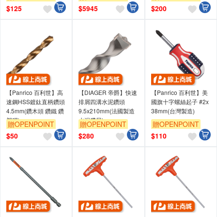
灣製造
$
125
$
5945
$
200
【Panrico 百利世】高
【DIAGER 帝爵】快速
【Panrico 百利世】美
速鋼HSS鍍鈦直柄鑽頭
排屑四溝水泥鑽頭
國旗十字螺絲起子 #2x
4.5mm(鑽木頭 鑽鐵 鑽
9.5x210mm(法國製造
38mm(台灣製造)
塑膠)
水泥鑽尾)
贈OPENPOINT
贈OPENPOINT
贈OPENPOINT
$
50
$
280
$
110