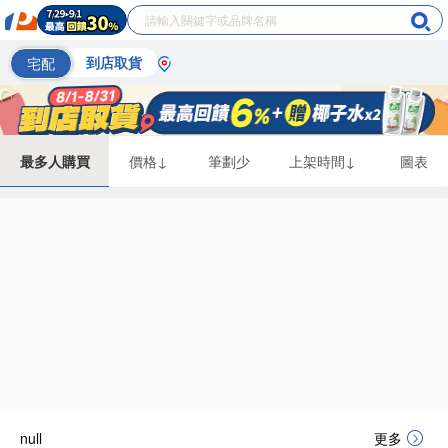
宅配
到店取貨
最多人購買
價格↓
筆劃少
上架時間↓
圖表
null
更多