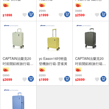
2999
3480
贈$200
滿額9折
滿額9折
1898
1999
2599
$
$
$
贈$200
贈$200
CAPTAIN法蘭克20
yc Eason16吋輕盈
CAPTAIN法蘭克20
吋前開鋁框旅行箱-
登機旅行箱-雲雀黃
吋前開鋁框旅行箱-
白色
鐵灰
3990
2280
3990
滿額9折
滿額9折
滿額9折
2699
1999
2699
$
$
$
贈$200
贈$200
贈$200