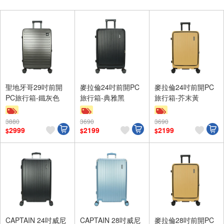
聖地牙哥29吋前開
麥拉倫24吋前開PC
麥拉倫24吋前開PC
PC旅行箱-鐵灰色
旅行箱-典雅黑
旅行箱-芥末黃
3880
3690
3690
滿額9折
滿額9折
滿額9折
2999
2199
2199
$
$
$
贈$200
贈$200
贈$200
CAPTAIN 24吋威尼
CAPTAIN 28吋威尼
麥拉倫28吋前開PC