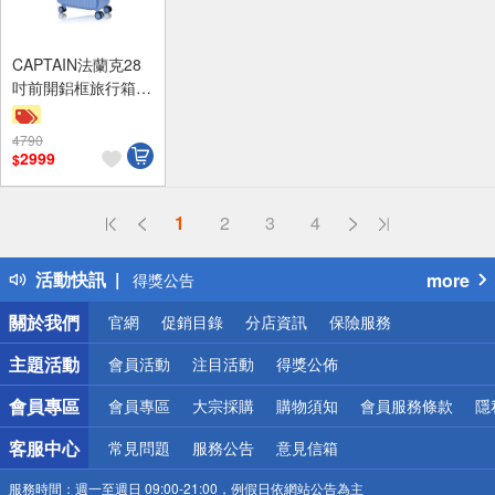
CAPTAIN法蘭克28
吋前開鋁框旅行箱-
湛海藍
4790
滿額9折
2999
$
贈$200
1
2
3
4
偏遠地區配送
詐騙網頁！請小心！
活動快訊
more
得獎公告
熱門話題
關於我們
官網
促銷目錄
分店資訊
保險服務
銀行優惠
偏遠地區配送
主題活動
會員活動
注目活動
得獎公佈
詐騙網頁！請小心！
會員專區
會員專區
大宗採購
購物須知
會員服務條款
隱
客服中心
常見問題
服務公告
意見信箱
服務時間：
週一至週日 09:00-21:00，例假日依網站公告為主