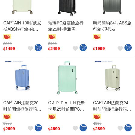
CAPTAIN 19吋/威尼
璀璨PC避震輪旅行
時尚簡約24吋ABS旅
斯ABS旅行箱-佛羅
箱25吋-典雅黑
行箱-現代灰
白
2250
2990
滿額9折
滿額9折
滿額9折
1499
2499
1999
$
$
$
贈$200
贈$200
贈$200
CAPTAIN法蘭克20
CＡＰＴＡＩＮ托斯
CAPTAIN法蘭克24
吋前開鋁框旅行箱-
卡尼25吋前開PC旅
吋前開鋁框旅行箱-
湛海藍
行箱-薄荷綠
白色
3990
4390
滿額9折
滿額9折
滿額9折
2699
4690
2899
$
$
$
贈$200
贈$200
贈$200