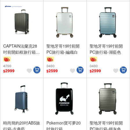
CAPTAIN法蘭克28
聖地牙哥19吋前開
聖地牙哥19吋前開
吋前開鋁框旅行箱-
PC旅行箱-編織白
PC旅行箱-湖藍色
鐵灰
4790
3480
3480
滿額9折
滿額9折
滿額9折
2999
2599
2599
$
$
$
贈$200
贈$200
贈$200
時尚簡約20吋ABS旅
Pokemon寶可夢20
聖地牙哥19吋前開
行箱-古典藍
吋旅行箱
PC旅行箱-鐵灰色