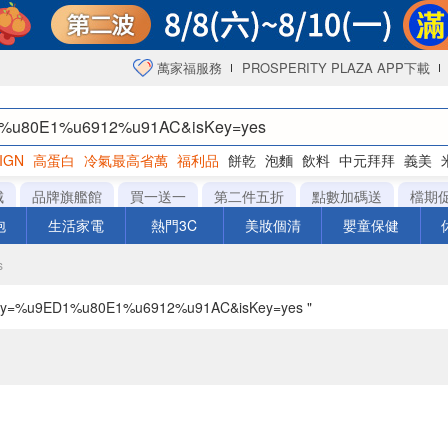
萬家福服務
PROSPERITY PLAZA APP下載
IGN
高蛋白
冷氣最高省萬
福利品
餅乾
泡麵
飲料
中元拜拜
義美
海苔
城
品牌旗艦館
買一送一
第二件五折
點數加碼送
檔期
泡
生活家電
熱門3C
美妝個清
嬰童保健
s
ey=%u9ED1%u80E1%u6912%u91AC&isKey=yes "