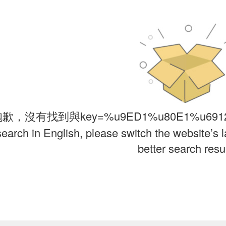
歉，沒有找到與key=%u9ED1%u80E1%u6912
search in English, please switch the website’s 
better search resul
送