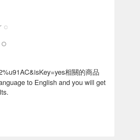
%u91AC&isKey=yes相關的商品
language to English and you will get
ts.