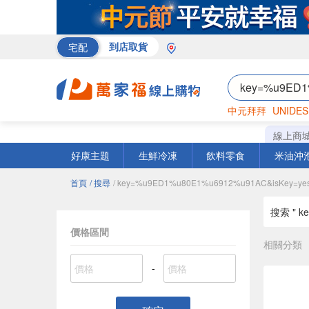
宅配
到店取貨
中元拜拜
UNIDES
巧克力
罐頭
咖啡
線上商
好康主題
生鮮冷凍
飲料零食
米油沖
首頁
/ 搜尋
/ key=%u9ED1%u80E1%u6912%u91AC&isKey=ye
搜索 " k
價格區間
相關分類
-