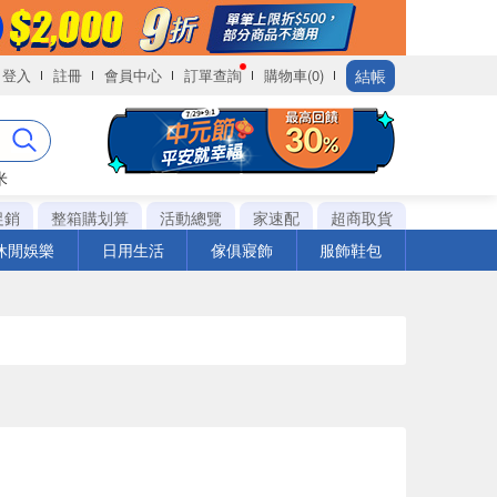
結帳
登入
註冊
會員中心
訂單查詢
購物車(0)
米
促銷
整箱購划算
活動總覽
家速配
超商取貨
休閒娛樂
日用生活
傢俱寢飾
服飾鞋包