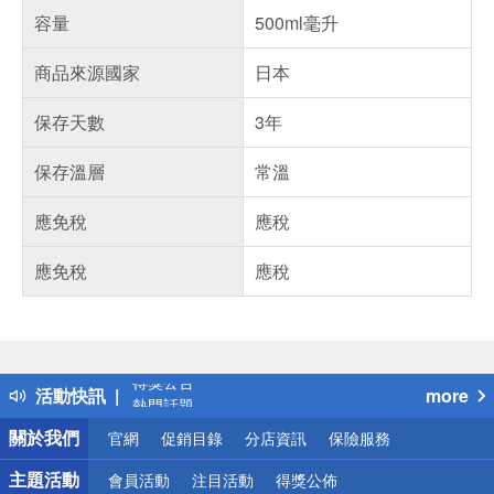
容量
500ml毫升
商品來源國家
日本
保存天數
3年
保存溫層
常溫
應免稅
應稅
應免稅
應稅
偏遠地區配送
詐騙網頁！請小心！
得獎公告
活動快訊
more
熱門話題
銀行優惠
關於我們
官網
促銷目錄
分店資訊
保險服務
偏遠地區配送
詐騙網頁！請小心！
主題活動
會員活動
注目活動
得獎公佈