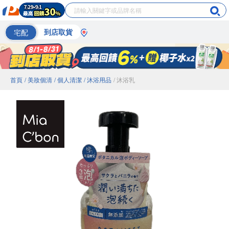
宅配
到店取貨
首頁
/ 美妝個清
/ 個人清潔
/ 沐浴用品
/ 沐浴乳