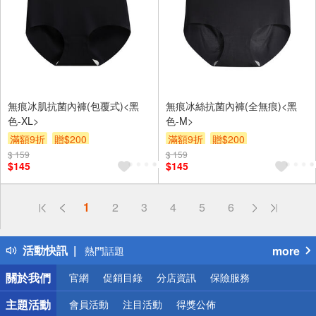
無痕冰肌抗菌內褲(包覆式)<黑
無痕冰絲抗菌內褲(全無痕)<黑
色-XL>
色-M>
滿額9折
贈$200
滿額9折
贈$200
$ 159
$ 159
$145
$145
偏遠地區配送
1
2
3
4
5
6
詐騙網頁！請小心！
得獎公告
活動快訊
more
熱門話題
銀行優惠
關於我們
官網
促銷目錄
分店資訊
保險服務
偏遠地區配送
詐騙網頁！請小心！
主題活動
會員活動
注目活動
得獎公佈