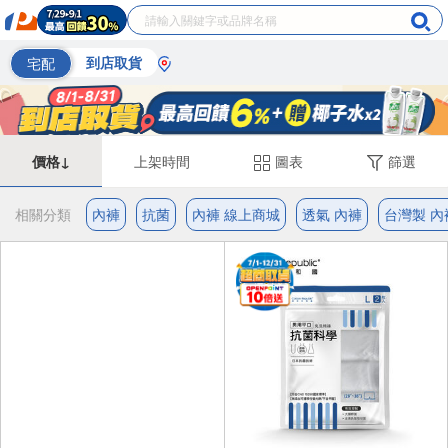
宅配
到店取貨
價格↓
上架時間
圖表
篩選
相關分類
內褲
抗菌
內褲 線上商城
透氣 內褲
台灣製 內