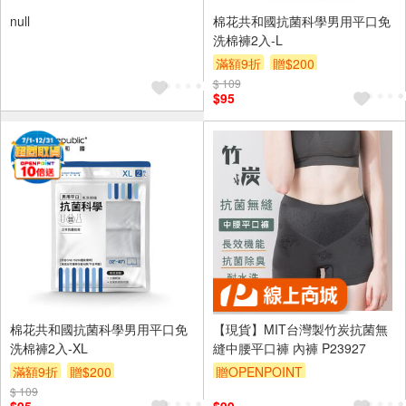
null
棉花共和國抗菌科學男用平口免
洗棉褲2入-L
滿額9折
贈$200
$ 109
$95
棉花共和國抗菌科學男用平口免
【現貨】MIT台灣製竹炭抗菌無
洗棉褲2入-XL
縫中腰平口褲 內褲 P23927
滿額9折
贈$200
贈OPENPOINT
$ 109
訂單滿699享95折