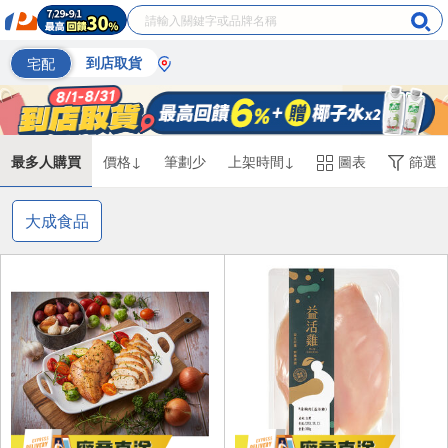
宅配
到店取貨
最多人購買
價格↓
筆劃少
上架時間↓
圖表
篩選
大成食品