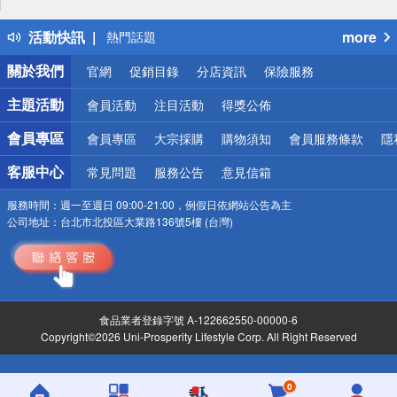
得獎公告
活動快訊
more
熱門話題
銀行優惠
關於我們
官網
促銷目錄
分店資訊
保險服務
偏遠地區配送
詐騙網頁！請小心！
主題活動
會員活動
注目活動
得獎公佈
會員專區
會員專區
大宗採購
購物須知
會員服務條款
隱
客服中心
常見問題
服務公告
意見信箱
服務時間：
週一至週日 09:00-21:00，例假日依網站公告為主
公司地址：
台北市北投區大業路136號5樓 (台灣)
食品業者登錄字號 A-122662550-00000-6
Copyright©2026 Uni-Prosperity Lifestyle Corp. All Right Reserved
0