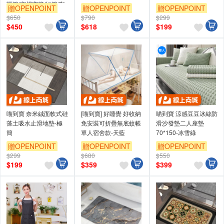
隔簾/穿桿窗簾/短簾/咖
贈OPENPOINT
贈OPENPOINT
贈OPENPOINT
啡簾)
$650
$790
$299
$
450
$
618
$
199
喵到寶 奈米絨面軟式硅
[喵到寶] 好睡覺 好收納
喵到寶 涼感豆豆冰絲防
藻土吸水止滑地墊-極
免安裝可折疊無底蚊帳
滑沙發墊二人座墊
簡
單人宿舍款-天藍
70*150-冰雪綠
贈OPENPOINT
贈OPENPOINT
贈OPENPOINT
$299
$680
$550
$
199
$
359
$
399