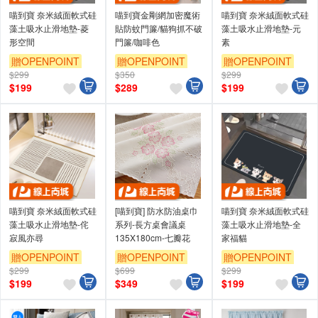
喵到寶 奈米絨面軟式硅
喵到寶金剛網加密魔術
喵到寶 奈米絨面軟式硅
藻土吸水止滑地墊-菱
貼防蚊門簾/貓狗抓不破
藻土吸水止滑地墊-元
形空間
門簾/咖啡色
素
贈OPENPOINT
贈OPENPOINT
贈OPENPOINT
$299
$350
$299
$
199
$
289
$
199
喵到寶 奈米絨面軟式硅
[喵到寶] 防水防油桌巾
喵到寶 奈米絨面軟式硅
藻土吸水止滑地墊-侘
系列-長方桌會議桌
藻土吸水止滑地墊-全
寂風亦尋
135X180cm-七瓣花
家福貓
贈OPENPOINT
贈OPENPOINT
贈OPENPOINT
$299
$699
$299
$
199
$
349
$
199