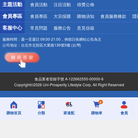
詐騙網頁！請小心！
主題活動
會員活動
注目活動
得獎公佈
會員專區
會員專區
大宗採購
購物須知
會員服務條款
隱
客服中心
常見問題
服務公告
意見信箱
服務時間：
週一至週日 09:00-21:00，例假日依網站公告為主
公司地址：
台北市北投區大業路136號5樓 (台灣)
食品業者登錄字號 A-122662550-00000-6
Copyright©2026 Uni-Prosperity Lifestyle Corp. All Right Reserved
0
購物首頁
分類
家速配
購物車
會員