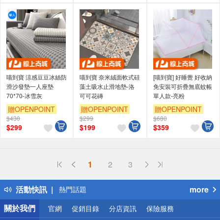
喵到寶 涼感豆豆冰絲防
喵到寶 奈米絨面軟式硅
[喵到寶] 好睡覺 好收納
滑沙發墊一人座墊
藻土吸水止滑地墊-洛
免安裝可折疊無底蚊帳
70*70-冰雪灰
可可花磚
單人款-亮粉
贈OPENPOINT
贈OPENPOINT
贈OPENPOINT
$430
$299
$680
$
299
$
199
$
359
偏遠地區配送
1
2
3
詐騙網頁！請小心！
得獎公告
活動快訊
more
熱門話題
銀行優惠
關於我們
官網
促銷目錄
分店資訊
保險服務
偏遠地區配送