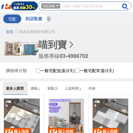
找此專館
宅配
到店取貨
首頁
/ 三統杰企業股份有限公司
喵到寶
服務專線
03-4986702
購物車分類
一般宅配低溫(3天)
一般宅配常溫(3天)
最多人購買
價格↓
筆劃少
上架時間↓
列表