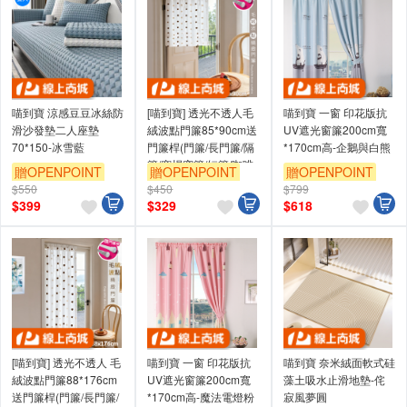
喵到寶 涼感豆豆冰絲防
[喵到寶] 透光不透人毛
喵到寶 一窗 印花版抗
滑沙發墊二人座墊
絨波點門簾85*90cm送
UV遮光窗簾200cm寬
70*150-冰雪藍
門簾桿(門簾/長門簾/隔
*170cm高-企鵝與白熊
簾/穿桿窗簾/短簾/咖啡
贈OPENPOINT
贈OPENPOINT
贈OPENPOINT
簾)
$550
$450
$799
$
399
$
329
$
618
[喵到寶] 透光不透人 毛
喵到寶 一窗 印花版抗
喵到寶 奈米絨面軟式硅
絨波點門簾88*176cm
UV遮光窗簾200cm寬
藻土吸水止滑地墊-侘
送門簾桿(門簾/長門簾/
*170cm高-魔法電燈粉
寂風夢圓