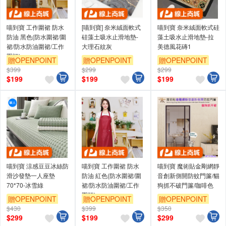
喵到寶 工作圍裙 防水
[喵到寶] 奈米絨面軟式
喵到寶 奈米絨面軟式硅
防油 黑色(防水圍裙/圍
硅藻土吸水止滑地墊-
藻土吸水止滑地墊-拉
裙/防水防油圍裙/工作
大理石紋灰
美德風花磚1
圍裙)
贈OPENPOINT
贈OPENPOINT
贈OPENPOINT
$399
$299
$299
$
199
$
199
$
199
喵到寶 涼感豆豆冰絲防
喵到寶 工作圍裙 防水
喵到寶 魔術貼金剛網靜
滑沙發墊一人座墊
防油 紅色(防水圍裙/圍
音創新側開防蚊門簾/貓
70*70-冰雪綠
裙/防水防油圍裙/工作
狗抓不破門簾/咖啡色
圍裙)
贈OPENPOINT
贈OPENPOINT
贈OPENPOINT
$430
$399
$350
$
299
$
199
$
299