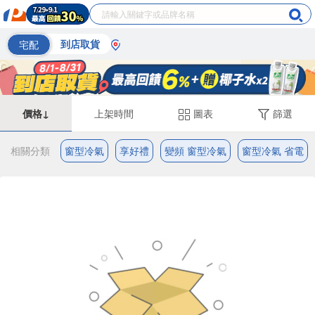
宅配
到店取貨
價格↓
上架時間
圖表
篩選
相關分類
窗型冷氣
享好禮
變頻 窗型冷氣
窗型冷氣 省電