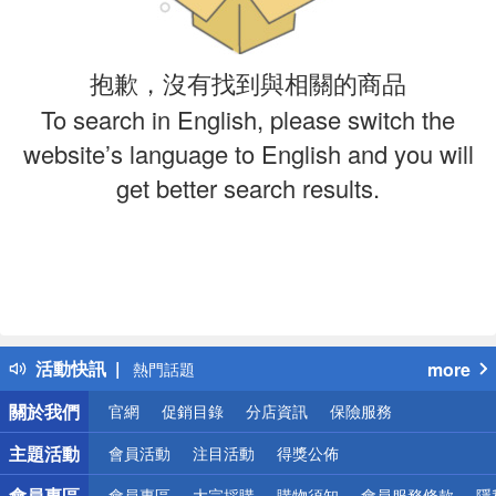
抱歉，沒有找到與相關的商品
To search in English, please switch the
website’s language to English and you will
get better search results.
偏遠地區配送
詐騙網頁！請小心！
得獎公告
活動快訊
more
熱門話題
銀行優惠
關於我們
官網
促銷目錄
分店資訊
保險服務
偏遠地區配送
詐騙網頁！請小心！
主題活動
會員活動
注目活動
得獎公佈
會員專區
會員專區
大宗採購
購物須知
會員服務條款
隱