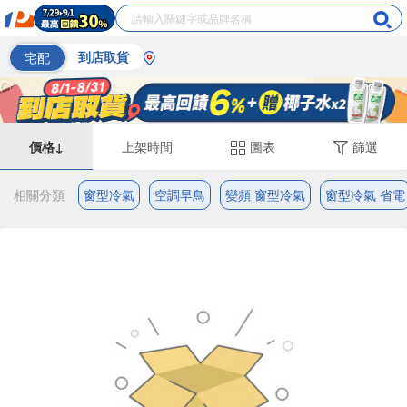
宅配
到店取貨
價格↓
上架時間
圖表
篩選
相關分類
窗型冷氣
空調早鳥
變頻 窗型冷氣
窗型冷氣 省電