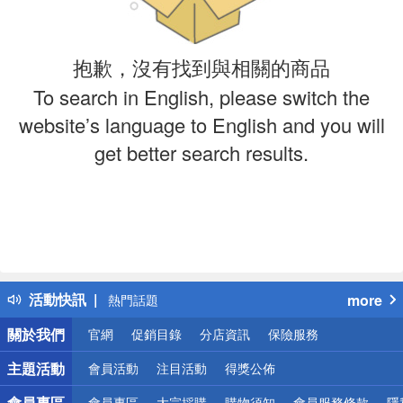
抱歉，沒有找到與相關的商品
To search in English, please switch the
website’s language to English and you will
get better search results.
偏遠地區配送
詐騙網頁！請小心！
得獎公告
活動快訊
more
熱門話題
銀行優惠
關於我們
官網
促銷目錄
分店資訊
保險服務
偏遠地區配送
詐騙網頁！請小心！
主題活動
會員活動
注目活動
得獎公佈
會員專區
會員專區
大宗採購
購物須知
會員服務條款
隱