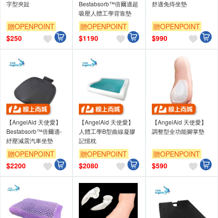
字型夾趾
Bestabsorb™倍爾適超
舒適免痔坐墊
吸壓人體工學背靠墊
贈OPENPOINT
贈OPENPOINT
贈OPENPOINT
$
250
$
1190
$
990
【AngelAid 天使愛】
【AngelAid 天使愛】
【AngelAid 天使愛】
Bestabsorb™倍爾適-
人體工學B型曲線凝膠
調整型全功能腳掌墊
紓壓減震汽車坐墊
記憶枕
贈OPENPOINT
贈OPENPOINT
贈OPENPOINT
$
2200
$
2080
$
590