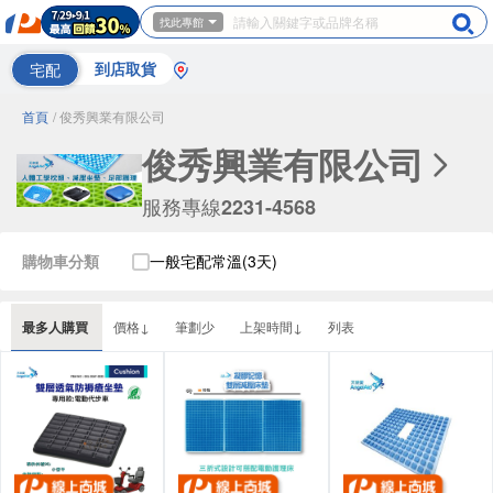
找此專館
宅配
到店取貨
首頁
/ 俊秀興業有限公司
俊秀興業有限公司
服務專線
2231-4568
購物車分類
一般宅配常溫(3天)
最多人購買
價格↓
筆劃少
上架時間↓
列表