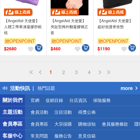
【AngelAid 天使愛】
【AngelAid 天使愛】
【AngelAid 天使愛】
人體工學果凍凝膠舒眠
夾趾型拇外翻凝膠矯正
超好坐護脊坐墊
枕
套
贈OPENPOINT
贈OPENPOINT
贈OPENPOINT
$
2680
$
460
$
1190
偏遠地區配送
1
2
3
4
詐騙網頁！請小心！
得獎公告
活動快訊
more
熱門話題
銀行優惠
關於我們
官網
促銷目錄
分店資訊
保險服務
偏遠地區配送
詐騙網頁！請小心！
主題活動
會員活動
注目活動
得獎公佈
會員專區
會員專區
大宗採購
購物須知
會員服務條款
隱
客服中心
常見問題
服務公告
意見信箱