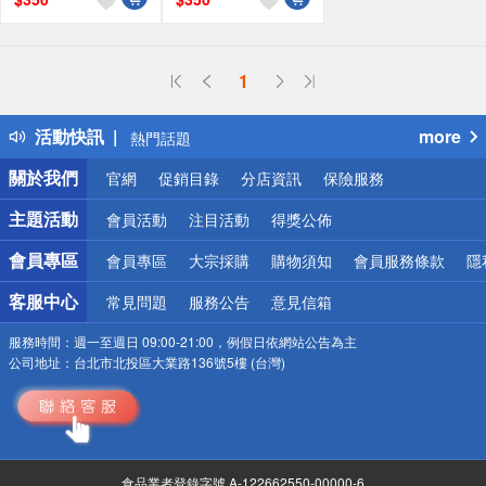
贈OPENPOINT
贈OPENPOINT
偏遠地區配送
1
詐騙網頁！請小心！
得獎公告
活動快訊
more
熱門話題
銀行優惠
關於我們
官網
促銷目錄
分店資訊
保險服務
偏遠地區配送
詐騙網頁！請小心！
主題活動
會員活動
注目活動
得獎公佈
會員專區
會員專區
大宗採購
購物須知
會員服務條款
隱
客服中心
常見問題
服務公告
意見信箱
服務時間：
週一至週日 09:00-21:00，例假日依網站公告為主
公司地址：
台北市北投區大業路136號5樓 (台灣)
食品業者登錄字號 A-122662550-00000-6