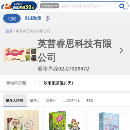
找此專館
宅配
到店取貨
首頁
/ 英普睿思科技有限公司
英普睿思科技有限
公司
服務專線
02-27326972
購物車分類
一般宅配常溫(3天)
最多人購買
價格↓
筆劃少
上架時間↓
列表