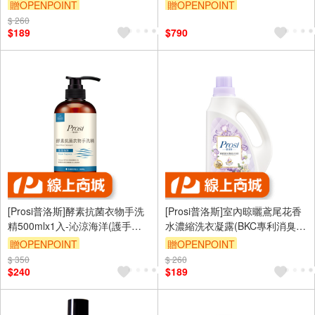
消臭緩釋配方)2200mlx1入
釋配方)1800mlx6包
贈OPENPOINT
贈OPENPOINT
$ 260
$189
$790
[Prosi普洛斯]酵素抗菌衣物手洗
[Prosi普洛斯]室內晾曬鳶尾花香
精500mlx1入-沁涼海洋(護手配
水濃縮洗衣凝露(BKC專利消臭緩
方)
釋配方)2200mlx1入
贈OPENPOINT
贈OPENPOINT
$ 350
$ 260
$240
$189