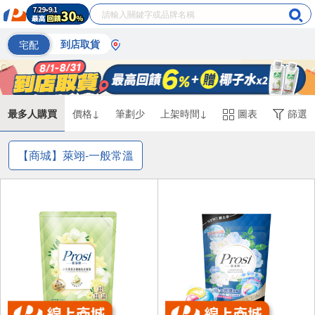
宅配
到店取貨
最多人購買
價格↓
筆劃少
上架時間↓
圖表
篩選
【商城】萊翊-一般常溫