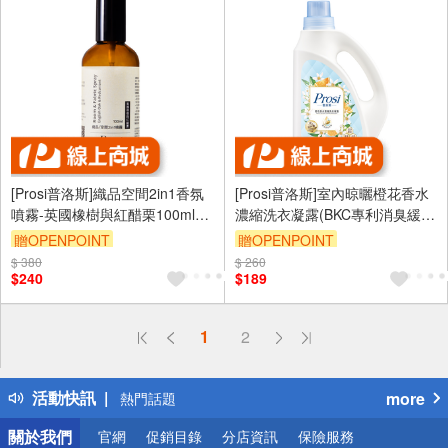
[Prosi普洛斯]織品空間2in1香氛
[Prosi普洛斯]室內晾曬橙花香水
噴霧-英國橡樹與紅醋栗100mlx1
濃縮洗衣凝露(BKC專利消臭緩釋
瓶
配方)2200mlx1入
贈OPENPOINT
贈OPENPOINT
$ 380
$ 260
$240
$189
偏遠地區配送
1
2
詐騙網頁！請小心！
得獎公告
活動快訊
more
熱門話題
銀行優惠
關於我們
官網
促銷目錄
分店資訊
保險服務
偏遠地區配送