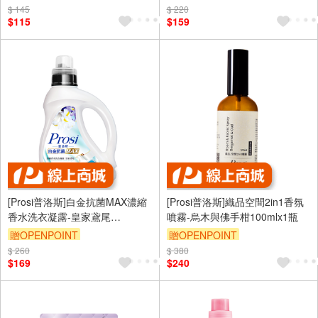
$ 145
$ 220
$115
$159
[Prosi普洛斯]白金抗菌MAX濃縮
[Prosi普洛斯]織品空間2in1香氛
香水洗衣凝露-皇家鳶尾
噴霧-烏木與佛手柑100mlx1瓶
1600mlx1入
贈OPENPOINT
贈OPENPOINT
$ 260
$ 380
$169
$240