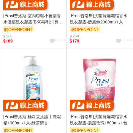
[Prosi普洛斯]室內晾曬小蒼蘭香
[Prosi普洛斯]抗菌抗蟎濃縮香水
水濃縮洗衣凝露(BKC專利消臭緩
洗衣凝露-藍風鈴2000mlx1入
釋配方)2200mlx1入
贈OPENPOINT
贈OPENPOINT
$ 260
$ 260
$189
$179
[Prosi普洛斯]極淨去油護手洗潔
[Prosi普洛斯]抗菌抗蟎濃縮香水
精1000mlx1入-綠茶清香
洗衣凝露-晨露玫瑰1800mlx1包
贈OPENPOINT
贈OPENPOINT