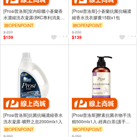
[Prosi普洛斯]室內晾曬小蒼蘭香
[Prosi普洛斯]小蒼蘭抗菌抗蟎濃
水濃縮洗衣凝露(BKC專利消臭緩
縮香水洗衣膠囊15顆x1包
釋配方)1800mlx1包
贈OPENPOINT
贈OPENPOINT
$ 220
$ 230
$159
$139
[Prosi普洛斯]抗菌抗蟎濃縮香水
[Prosi普洛斯]酵素抗菌衣物手洗
洗衣凝露-曠野之息2000mlx1入
精500mlx1入-經典白茶(護手配
方)
贈OPENPOINT
贈OPENPOINT
$ 260
$ 350