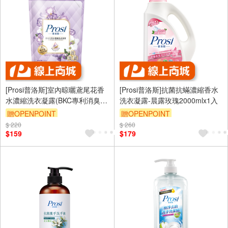
[Prosi普洛斯]室內晾曬鳶尾花香
[Prosi普洛斯]抗菌抗蟎濃縮香水
水濃縮洗衣凝露(BKC專利消臭緩
洗衣凝露-晨露玫瑰2000mlx1入
釋配方)1800mlx1包
贈OPENPOINT
贈OPENPOINT
$ 220
$ 260
$159
$179