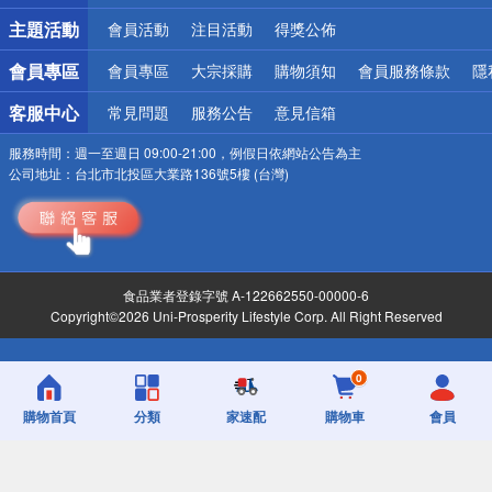
詐騙網頁！請小心！
主題活動
會員活動
注目活動
得獎公佈
會員專區
會員專區
大宗採購
購物須知
會員服務條款
隱
客服中心
常見問題
服務公告
意見信箱
服務時間：
週一至週日 09:00-21:00，例假日依網站公告為主
公司地址：
台北市北投區大業路136號5樓 (台灣)
食品業者登錄字號 A-122662550-00000-6
Copyright©2026 Uni-Prosperity Lifestyle Corp. All Right Reserved
0
購物首頁
分類
家速配
購物車
會員