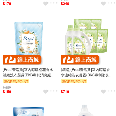
$179
$240
[Prosi普洛斯]室內晾曬橙花香水
(箱購)[Prosi普洛斯]室內晾曬香
濃縮洗衣凝露(BKC專利消臭緩釋
水濃縮洗衣凝露(BKC專利消臭緩
配方)1800mlx1包
釋配方)2200mlx2入+1800mlx4
贈OPENPOINT
贈OPENPOINT
包
$ 220
$159
$719