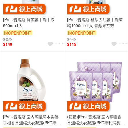
[Prosi普洛斯]抗菌護手洗手液
[Prosi普洛斯]極淨去油護手洗潔
500mlx1入
精1000mlx1入-青蘋果芬芳
贈OPENPOINT
贈OPENPOINT
$ 275
$ 145
$149
$115
[Prosi普洛斯]室內晾曬烏木與佛
(箱購)[Prosi普洛斯]室內晾曬香
手柑香水濃縮洗衣凝露(BKC專利
水濃縮洗衣凝露(BKC專利消臭緩