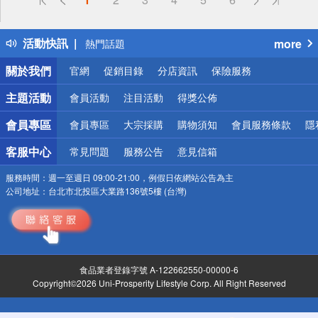
詐騙網頁！請小心！
得獎公告
活動快訊
more
熱門話題
銀行優惠
關於我們
官網
促銷目錄
分店資訊
保險服務
偏遠地區配送
詐騙網頁！請小心！
主題活動
會員活動
注目活動
得獎公佈
會員專區
會員專區
大宗採購
購物須知
會員服務條款
隱
客服中心
常見問題
服務公告
意見信箱
服務時間：
週一至週日 09:00-21:00，例假日依網站公告為主
公司地址：
台北市北投區大業路136號5樓 (台灣)
食品業者登錄字號 A-122662550-00000-6
Copyright©2026 Uni-Prosperity Lifestyle Corp. All Right Reserved