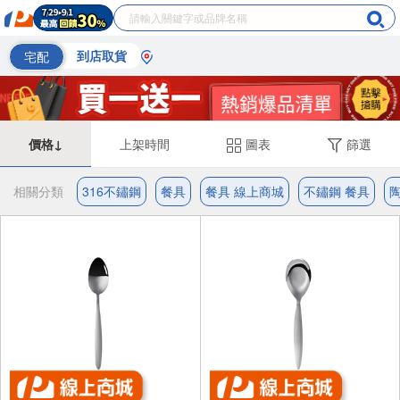
宅配
到店取貨
價格↓
上架時間
圖表
篩選
相關分類
316不鏽鋼
餐具
餐具 線上商城
不鏽鋼 餐具
陶