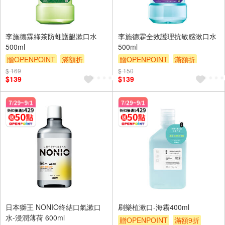
李施德霖綠茶防蛀護齦漱口水
李施德霖全效護理抗敏感漱口水
500ml
500ml
贈OPENPOINT
滿額折
贈OPENPOINT
滿額折
贈$200
贈$200
$ 169
$ 150
$139
$139
日本獅王 NONIO終結口氣漱口
刷樂植漱口-海霧400ml
水-浸潤薄荷 600ml
贈OPENPOINT
滿額9折