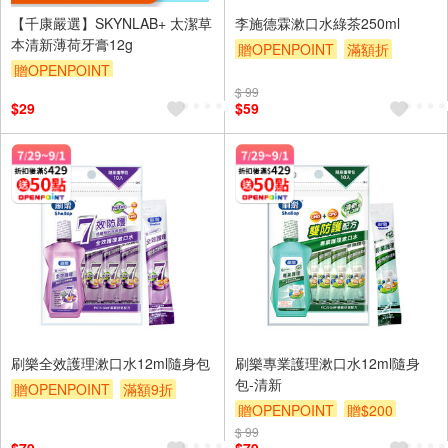
【千康嚴選】SKYNLAB+ 太潔草
李施德霖漱口水綠茶250ml
本清新薄荷牙膏12g
贈OPENPOINT
滿額折
贈OPENPOINT
贈$200
$ 99
$29
$59
刷樂全效護理漱口水12ml隨身包
刷樂專業護理漱口水12ml隨身
包-清新
贈OPENPOINT
滿額9折
贈OPENPOINT
贈$200
贈$200
$ 99