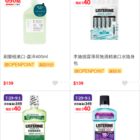
刷樂植漱口-森淬400ml
李施德霖薄荷無酒精漱口水隨身
包
贈OPENPOINT
滿額9折
贈OPENPOINT
滿額折
贈$200
滿額9折
贈$200
$139
$139