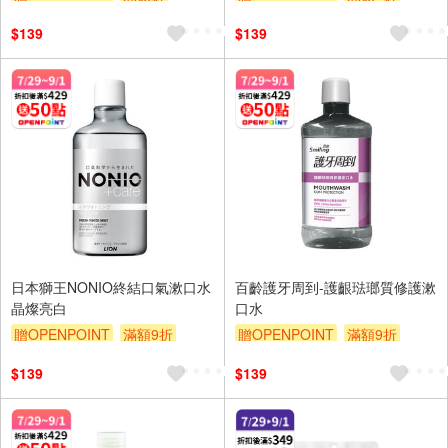
贈$200
贈$200
$139
$139
日本獅王NONIO終結口氣漱口水
百齡護牙周到-護齦琺瑯質修護漱
晶燦亮白
口水
贈OPENPOINT
滿額9折
贈OPENPOINT
滿額9折
贈$200
贈$200
$139
$139