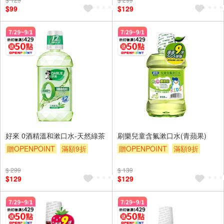
贈$200
$99
$129
好來 0酒精溫和漱口水-天然綠茶
刷樂兒童含氟漱口水(青蘋果)
贈OPENPOINT
滿額9折
贈OPENPOINT
滿額9折
贈$200
贈$200
$ 299
$ 139
$129
$129