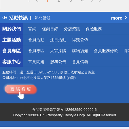
詐騙網頁！請小心！
得獎公告
活動快訊
more
熱門話題
銀行優惠
關於我們
官網
促銷目錄
分店資訊
保險服務
偏遠地區配送
詐騙網頁！請小心！
主題活動
會員活動
注目活動
得獎公佈
會員專區
會員專區
大宗採購
購物須知
會員服務條款
隱
客服中心
常見問題
服務公告
意見信箱
服務時間：
週一至週日 09:00-21:00，例假日依網站公告為主
公司地址：
台北市北投區大業路136號5樓 (台灣)
食品業者登錄字號 A-122662550-00000-6
Copyright©2026 Uni-Prosperity Lifestyle Corp. All Right Reserved