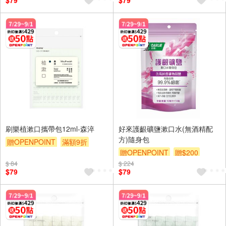
$79
$79
刷樂植漱口攜帶包12ml-森淬
好來護齦礦鹽漱口水(無酒精配
方)隨身包
贈OPENPOINT
滿額9折
贈OPENPOINT
贈$200
贈$200
$ 84
$ 224
$79
$79