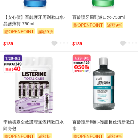
【安心價】百齡護牙周到漱口水-
百齡護牙周到漱口水-750ml
晶鹽薄荷-750ml
贈OPENPOINT
滿額9折
贈OPENPOINT
滿額9折
贈$200
贈$200
$139
$139
李施德霖全效護理無酒精漱口水
百齡護牙周到-護齦長效清新漱口
隨身包
水
贈OPENPOINT
滿額折
贈OPENPOINT
滿額9折