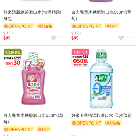
好來清新綠茶漱口水(無酒精)隨
白人兒童木糖醇漱口水550ml(葡
身包
萄)
贈OPENPOINT
滿額9折
贈OPENPOINT
滿額折
$ 190
贈$200
$ 129
贈$200
$99
$99
白人兒童木糖醇漱口水550ml(草
好來 0酒精溫和漱口水-天然薄荷
莓)
贈OPENPOINT
滿額9折
贈OPENPOINT
滿額折
贈$200
$ 129
$ 299