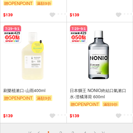
贈OPENPOINT
滿額9折
贈$200
贈$200
$139
$139
刷樂植漱口-山雨400ml
日本獅王 NONIO終結口氣漱口
水-澄橘薄荷 600ml
贈OPENPOINT
滿額9折
贈OPENPOINT
滿額9折
贈$200
贈$200
$139
$139
偏遠地區配送
1
2
3
4