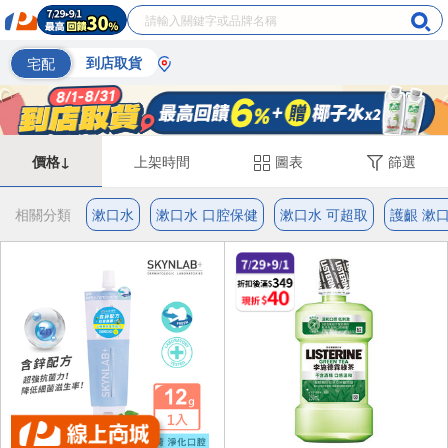
宅配
到店取貨
價格↓
上架時間
圖表
篩選
相關分類
漱口水
漱口水 口腔保健
漱口水 可超取
護齦 漱