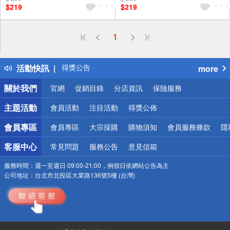
$219
$219
1
偏遠地區配送
詐騙網頁！請小心！
得獎公告
活動快訊
more
熱門話題
銀行優惠
關於我們
官網
促銷目錄
分店資訊
保險服務
偏遠地區配送
詐騙網頁！請小心！
主題活動
會員活動
注目活動
得獎公佈
會員專區
會員專區
大宗採購
購物須知
會員服務條款
隱
客服中心
常見問題
服務公告
意見信箱
服務時間：
週一至週日 09:00-21:00，例假日依網站公告為主
公司地址：
台北市北投區大業路136號5樓 (台灣)