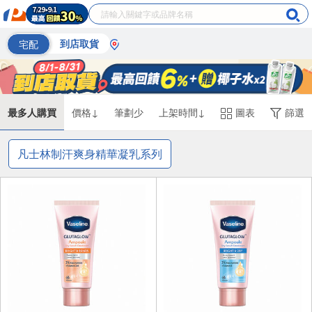
宅配
到店取貨
最多人購買
價格↓
筆劃少
上架時間↓
圖表
篩選
凡士林制汗爽身精華凝乳系列