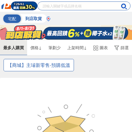
宅配
到店取貨
最多人購買
價格↓
筆劃少
上架時間↓
圖表
篩選
【商城】主璿新零售-預購低溫