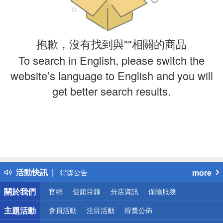
抱歉，沒有找到與""相關的商品
To search in English, please switch the
website’s language to English and you will
get better search results.
偏遠地區配送
詐騙網頁！請小心！
活動快訊
more
得獎公告
熱門話題
關於我們
官網
促銷目錄
分店資訊
保險服務
銀行優惠
偏遠地區配送
主題活動
會員活動
注目活動
得獎公佈
詐騙網頁！請小心！