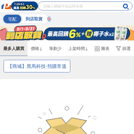
宅配
到店取貨
最多人購買
價格↓
筆劃少
上架時間↓
圖表
篩選
【商城】黑馬科技-預購常溫