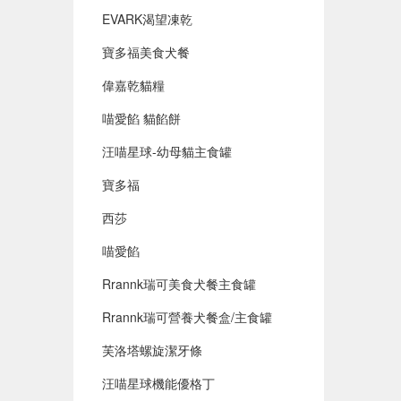
EVARK渴望凍乾
寶多福美食犬餐
偉嘉乾貓糧
喵愛餡 貓餡餅
汪喵星球-幼母貓主食罐
寶多福
西莎
喵愛餡
Rrannk瑞可美食犬餐主食罐
Rrannk瑞可營養犬餐盒/主食罐
芙洛塔螺旋潔牙條
汪喵星球機能優格丁