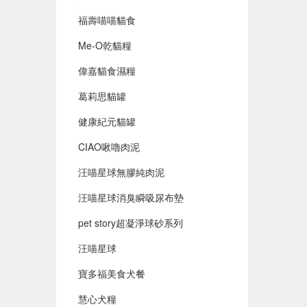
福壽喵喵貓食
Me-O乾貓糧
偉嘉貓食濕糧
葛莉思貓罐
健康紀元貓罐
CIAO啾嚕肉泥
汪喵星球無膠純肉泥
汪喵星球消臭瞬吸尿布墊
pet story超凝淨球砂系列
汪喵星球
寶多福美食犬餐
慧心犬糧