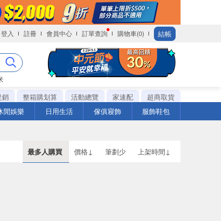
結帳
登入
註冊
會員中心
訂單查詢
購物車(0)
米
促銷
整箱購划算
活動總覽
家速配
超商取貨
休閒娛樂
日用生活
傢俱寢飾
服飾鞋包
最多人購買
價格↓
筆劃少
上架時間↓