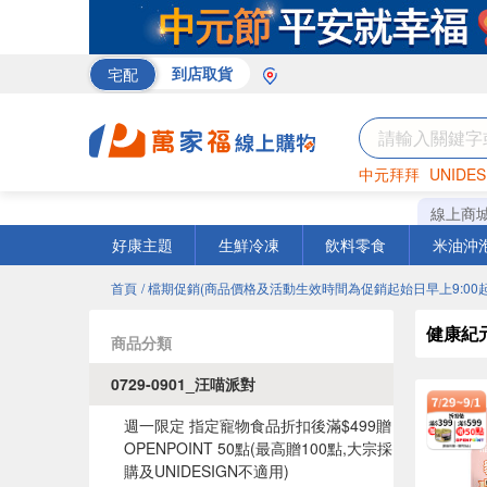
宅配
到店取貨
中元拜拜
UNIDES
巧克力
罐頭
咖啡
線上商
好康主題
生鮮冷凍
飲料零食
米油沖
首頁
/ 檔期促銷(商品價格及活動生效時間為促銷起始日早上9:00起
健康紀
商品分類
0729-0901_汪喵派對
週一限定 指定寵物食品折扣後滿$499贈
OPENPOINT 50點(最高贈100點,大宗採
購及UNIDESIGN不適用)