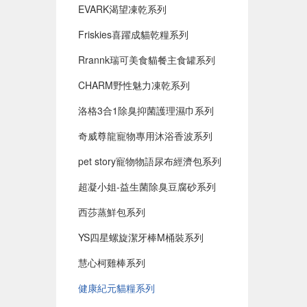
EVARK渴望凍乾系列
Friskies喜躍成貓乾糧系列
Rrannk瑞可美食貓餐主食罐系列
CHARM野性魅力凍乾系列
洛格3合1除臭抑菌護理濕巾系列
奇威尊龍寵物專用沐浴香波系列
pet story寵物物語尿布經濟包系列
超凝小姐-益生菌除臭豆腐砂系列
西莎蒸鮮包系列
YS四星螺旋潔牙棒M桶裝系列
慧心柯雞棒系列
健康紀元貓糧系列