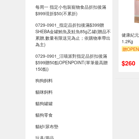
每周一 指定小包裝寵物食品折扣後滿
$999現折$50(不累折)
0729-0901_指定品折扣後滿$399贈
SHEBA金罐鮪魚及鮭魚85g乙罐(贈品不
健康紀元
累贈,數量有限送完為止；依購物車帶出
1.2Kg
為主)
贈OPEN
0729-0901_汪喵派對指定品折扣後滿
滿額9折
$260
$599贈50點OPENPOINT(單筆最高贈
150點)​
狗狗飼料
貓咪飼料
貓狗罐罐
貓狗零食
貓砂/尿布墊
玩具/用品