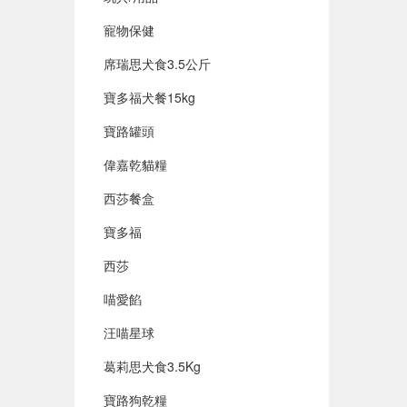
寵物保健
席瑞思犬食3.5公斤
寶多福犬餐15kg
寶路罐頭
偉嘉乾貓糧
西莎餐盒
寶多福
西莎
喵愛餡
汪喵星球
葛莉思犬食3.5Kg
寶路狗乾糧