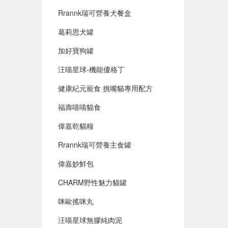
Rrannk瑞可營養犬餐盒
葛莉思犬罐
加好寶狗罐
汪喵星球-機能優格丁
健康紀元寵食 挑嘴貓專用配方
福壽喵喵貓食
偉嘉乾貓糧
Rrannk瑞可營養主食罐
偉嘉妙鮮包
CHARM野性魅力貓罐
咪歐搖咪丸
汪喵星球無膠純肉泥