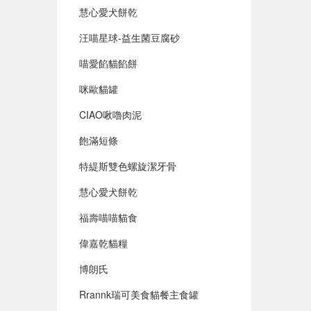
慧心愛犬餅乾
汪喵星球-益生菌豆腐砂
喵愛餡貓餡餅
咪歐貓罐
CIAO啾嚕肉泥
飽滿短條
特緹斯雙色螺旋潔牙骨
慧心愛犬餅乾
福壽喵喵貓食
偉嘉乾貓糧
博朗氏
Rrannk瑞可美食貓餐主食罐