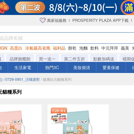
萬家福服務
PROSPERITY PLAZA APP下載
IGN
高蛋白
冷氣最高省萬
福利品
餅乾
泡麵
飲料
中元拜拜
義美
海苔
城
品牌旗艦館
買一送一
第二件五折
點數加碼送
檔期
泡
生活家電
熱門3C
美妝個清
嬰童保健
)
/ 0729-0901_汪喵派對
/ 健康紀元貓糧系列
元貓糧系列