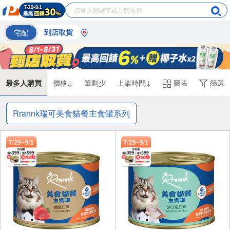
宅配
到店取貨
最多人購買
價格↓
筆劃少
上架時間↓
圖表
篩選
Rrannk瑞可美食貓餐主食罐系列