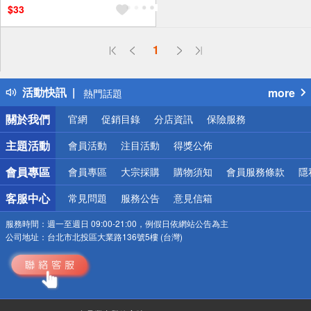
$33
偏遠地區配送
1
詐騙網頁！請小心！
得獎公告
活動快訊
more
熱門話題
銀行優惠
關於我們
官網
促銷目錄
分店資訊
保險服務
偏遠地區配送
詐騙網頁！請小心！
主題活動
會員活動
注目活動
得獎公佈
會員專區
會員專區
大宗採購
購物須知
會員服務條款
隱
客服中心
常見問題
服務公告
意見信箱
服務時間：
週一至週日 09:00-21:00，例假日依網站公告為主
公司地址：
台北市北投區大業路136號5樓 (台灣)