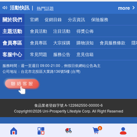
得獎公告
活動快訊
more
熱門話題
銀行優惠
關於我們
官網
促銷目錄
分店資訊
保險服務
偏遠地區配送
詐騙網頁！請小心！
主題活動
會員活動
注目活動
得獎公佈
會員專區
會員專區
大宗採購
購物須知
會員服務條款
隱
客服中心
常見問題
服務公告
意見信箱
服務時間：
週一至週日 09:00-21:00，例假日依網站公告為主
公司地址：
台北市北投區大業路136號5樓 (台灣)
食品業者登錄字號 A-122662550-00000-6
Copyright©2026 Uni-Prosperity Lifestyle Corp. All Right Reserved
0