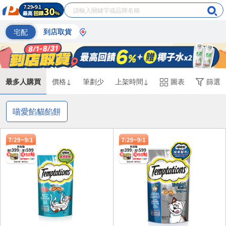
宅配
到店取貨
最多人購買
價格↓
筆劃少
上架時間↓
圖表
篩選
喵愛餡貓餡餅