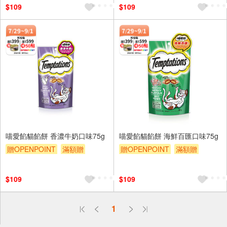
$109
$109
喵愛餡貓餡餅 香濃牛奶口味75g
喵愛餡貓餡餅 海鮮百匯口味75g
贈OPENPOINT
滿額贈
贈OPENPOINT
滿額贈
贈$200
贈$200
$109
$109
偏遠地區配送
1
詐騙網頁！請小心！