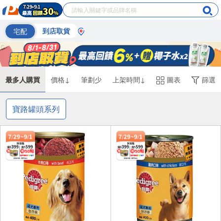
宅配
到店取貨
最多人購買
價格↓
筆劃少
上架時間↓
圖表
篩選
寶路罐頭系列