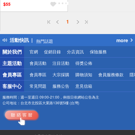
$55
偏遠地區配送
1
詐騙網頁！請小心！
得獎公告
活動快訊
more
熱門話題
銀行優惠
關於我們
官網
促銷目錄
分店資訊
保險服務
偏遠地區配送
詐騙網頁！請小心！
主題活動
會員活動
注目活動
得獎公佈
會員專區
會員專區
大宗採購
購物須知
會員服務條款
隱
客服中心
常見問題
服務公告
意見信箱
服務時間：
週一至週日 09:00-21:00，例假日依網站公告為主
公司地址：
台北市北投區大業路136號5樓 (台灣)