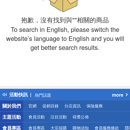
抱歉，沒有找到與""相關的商品
To search in English, please switch the
website’s language to English and you will
get better search results.
偏遠地區配送
詐騙網頁！請小心！
得獎公告
活動快訊
more
熱門話題
銀行優惠
關於我們
官網
促銷目錄
分店資訊
保險服務
偏遠地區配送
詐騙網頁！請小心！
主題活動
會員活動
注目活動
得獎公佈
會員專區
會員專區
大宗採購
購物須知
會員服務條款
隱