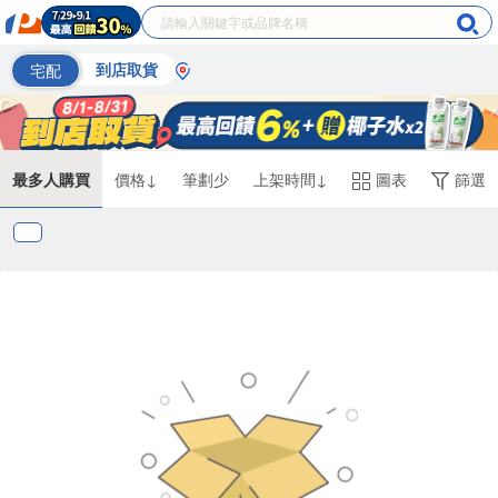
宅配
到店取貨
最多人購買
價格↓
筆劃少
上架時間↓
圖表
篩選