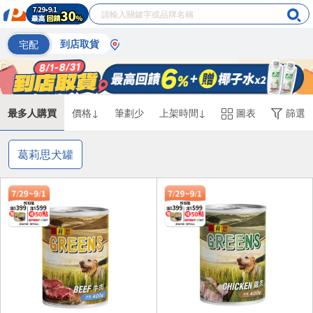
宅配
到店取貨
最多人購買
價格↓
筆劃少
上架時間↓
圖表
篩選
葛莉思犬罐