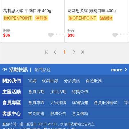
葛莉思犬罐-牛肉口味 400g
葛莉思犬罐-雞肉口味 400g
贈OPENPOINT
滿額贈
贈OPENPOINT
滿額贈
滿額9折
贈$200
滿額9折
贈$200
$ 39
$ 39
$36
$36
偏遠地區配送
1
詐騙網頁！請小心！
得獎公告
活動快訊
more
熱門話題
銀行優惠
關於我們
官網
促銷目錄
分店資訊
保險服務
偏遠地區配送
詐騙網頁！請小心！
主題活動
會員活動
注目活動
得獎公佈
會員專區
會員專區
大宗採購
購物須知
會員服務條款
隱
客服中心
常見問題
服務公告
意見信箱
服務時間：
週一至週日 09:00-21:00，例假日依網站公告為主