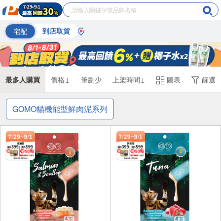
宅配
到店取貨
最多人購買
價格↓
筆劃少
上架時間↓
圖表
篩選
GOMO貓機能型鮮肉泥系列