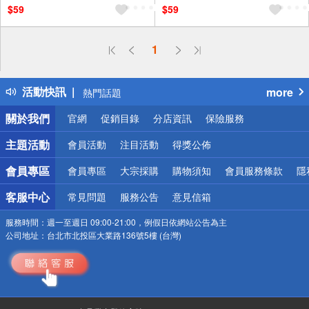
$59
$59
偏遠地區配送
1
詐騙網頁！請小心！
得獎公告
活動快訊
more
熱門話題
銀行優惠
關於我們
官網
促銷目錄
分店資訊
保險服務
偏遠地區配送
詐騙網頁！請小心！
主題活動
會員活動
注目活動
得獎公佈
會員專區
會員專區
大宗採購
購物須知
會員服務條款
隱
客服中心
常見問題
服務公告
意見信箱
服務時間：
週一至週日 09:00-21:00，例假日依網站公告為主
公司地址：
台北市北投區大業路136號5樓 (台灣)