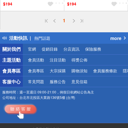
$194
$194
偏遠地區配送
1
詐騙網頁！請小心！
得獎公告
活動快訊
more
熱門話題
銀行優惠
關於我們
官網
促銷目錄
分店資訊
保險服務
偏遠地區配送
詐騙網頁！請小心！
主題活動
會員活動
注目活動
得獎公佈
會員專區
會員專區
大宗採購
購物須知
會員服務條款
隱
客服中心
常見問題
服務公告
意見信箱
服務時間：
週一至週日 09:00-21:00，例假日依網站公告為主
公司地址：
台北市北投區大業路136號5樓 (台灣)