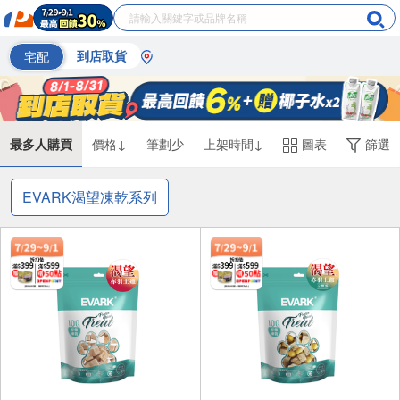
宅配
到店取貨
最多人購買
價格↓
筆劃少
上架時間↓
圖表
篩選
EVARK渴望凍乾系列