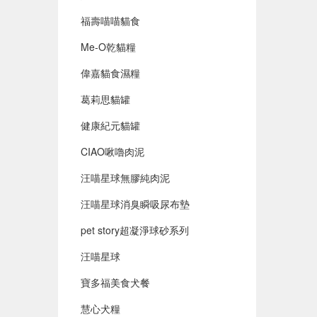
福壽喵喵貓食
Me-O乾貓糧
偉嘉貓食濕糧
葛莉思貓罐
健康紀元貓罐
CIAO啾嚕肉泥
汪喵星球無膠純肉泥
汪喵星球消臭瞬吸尿布墊
pet story超凝淨球砂系列
汪喵星球
寶多福美食犬餐
慧心犬糧