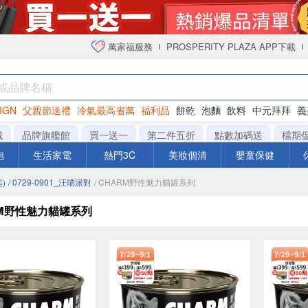
萬家福服務
PROSPERITY PLAZA APP下載
IGN
父親節送禮
冷氣最高省萬
福利品
餅乾
泡麵
飲料
中元拜拜
義
衛生紙
城
品牌旗艦館
買一送一
第二件五折
點數加碼送
檔期
泡
生活家電
熱門3C
美妝個清
嬰童保健
)
/ 0729-0901_汪喵派對
/ CHARM野性魅力貓罐系列
RM野性魅力貓罐系列