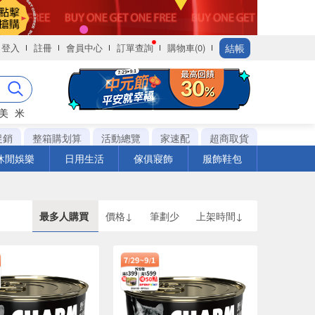
結帳
登入
註冊
會員中心
訂單查詢
購物車(0)
美
米
促銷
整箱購划算
活動總覽
家速配
超商取貨
休閒娛樂
日用生活
傢俱寢飾
服飾鞋包
最多人購買
價格↓
筆劃少
上架時間↓