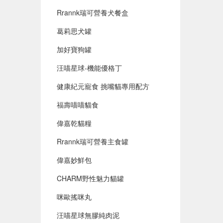
Rrannk瑞可營養犬餐盒
葛莉思犬罐
加好寶狗罐
汪喵星球-機能優格丁
健康紀元寵食 挑嘴貓專用配方
福壽喵喵貓食
偉嘉乾貓糧
Rrannk瑞可營養主食罐
偉嘉妙鮮包
CHARM野性魅力貓罐
咪歐搖咪丸
汪喵星球無膠純肉泥