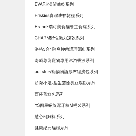
EVARK渴望凍乾系列
Friskies喜躍成貓乾糧系列
Rrannk瑞可美食貓餐主食罐系列
CHARM野性魅力凍乾系列
洛格3合1除臭抑菌護理濕巾系列
奇威尊龍寵物專用沐浴香波系列
pet story寵物物語尿布經濟包系列
超凝小姐-益生菌除臭豆腐砂系列
西莎蒸鮮包系列
YS四星螺旋潔牙棒M桶裝系列
慧心柯雞棒系列
健康紀元貓糧系列