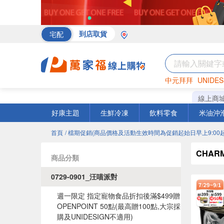
宅配
到店取貨
中元拜拜
UNIDES
海苔
巧克力
罐頭
線上商
好康主題
生鮮冷凍
飲料零食
米油沖
首頁
/ 檔期促銷(商品價格及活動生效時間為促銷起始日早上9:00起
CHA
商品分類
0729-0901_汪喵派對
週一限定 指定寵物食品折扣後滿$499贈
OPENPOINT 50點(最高贈100點,大宗採
購及UNIDESIGN不適用)