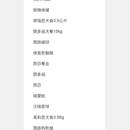
寵物保健
席瑞思犬食3.5公斤
寶多福犬餐15kg
寶路罐頭
偉嘉乾貓糧
西莎餐盒
寶多福
西莎
喵愛餡
汪喵星球
葛莉思犬食3.5Kg
寶路狗乾糧