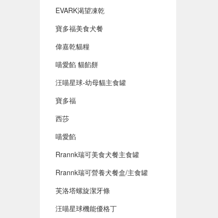
EVARK渴望凍乾
寶多福美食犬餐
偉嘉乾貓糧
喵愛餡 貓餡餅
汪喵星球-幼母貓主食罐
寶多福
西莎
喵愛餡
Rrannk瑞可美食犬餐主食罐
Rrannk瑞可營養犬餐盒/主食罐
芙洛塔螺旋潔牙條
汪喵星球機能優格丁