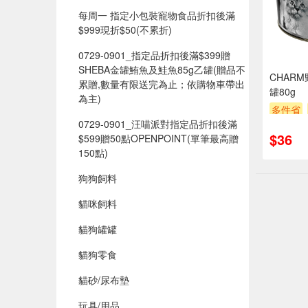
每周一 指定小包裝寵物食品折扣後滿
$999現折$50(不累折)
0729-0901_指定品折扣後滿$399贈
SHEBA金罐鮪魚及鮭魚85g乙罐(贈品不
CHAR
累贈,數量有限送完為止；依購物車帶出
罐80g
為主)
多件省
0729-0901_汪喵派對指定品折扣後滿
滿額贈
$36
$599贈50點OPENPOINT(單筆最高贈
150點)​
狗狗飼料
貓咪飼料
貓狗罐罐
貓狗零食
貓砂/尿布墊
玩具/用品