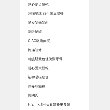
慧心愛犬餅乾
汪喵星球-益生菌豆腐砂
喵愛餡貓餡餅
咪歐貓罐
CIAO啾嚕肉泥
飽滿短條
特緹斯雙色螺旋潔牙骨
慧心愛犬餅乾
福壽喵喵貓食
偉嘉乾貓糧
博朗氏
Rrannk瑞可美食貓餐主食罐