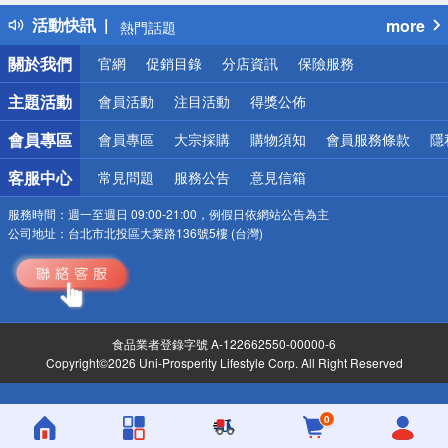
得獎公告
活動快訊
more
熱門話題
銀行優惠
關於我們
官網
促銷目錄
分店資訊
保險服務
偏遠地區配送
詐騙網頁！請小心！
主題活動
會員活動
注目活動
得獎公佈
會員專區
會員專區
大宗採購
購物須知
會員服務條款
隱
客服中心
常見問題
服務公告
意見信箱
服務時間：
週一至週日 09:00-21:00，例假日依網站公告為主
公司地址：
台北市北投區大業路136號5樓 (台灣)
食品業者登錄字號 A-122662550-00000-6
Copyright©2026 Uni-Prosperity Lifestyle Corp. All Right Reserved
0