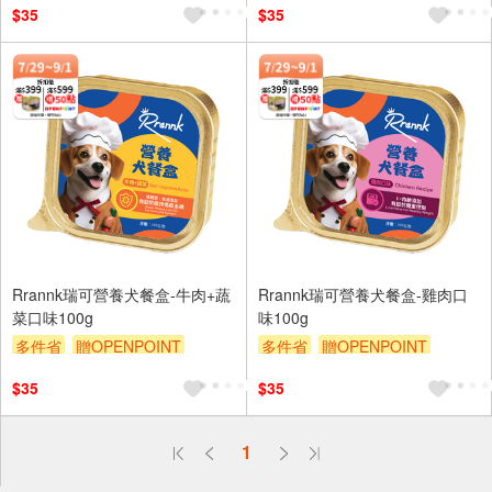
$35
$35
Rrannk瑞可營養犬餐盒-牛肉+蔬
Rrannk瑞可營養犬餐盒-雞肉口
菜口味100g
味100g
多件省
贈OPENPOINT
多件省
贈OPENPOINT
滿額贈
滿額9折
贈$200
滿額贈
滿額9折
贈$200
$35
$35
偏遠地區配送
1
詐騙網頁！請小心！