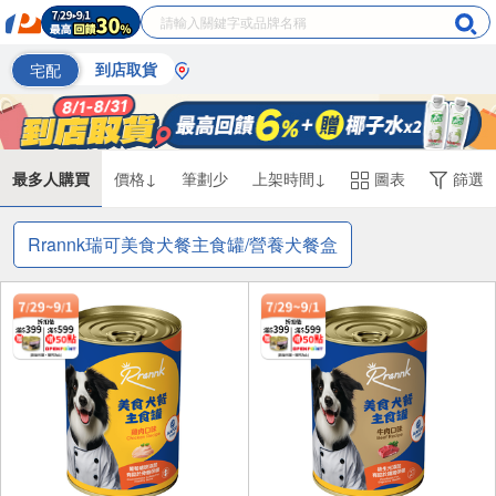
宅配
到店取貨
最多人購買
價格↓
筆劃少
上架時間↓
圖表
篩選
Rrannk瑞可美食犬餐主食罐/營養犬餐盒