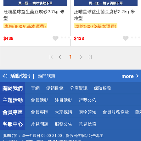
汪喵星球益生菌豆腐砂2.7kg-條
汪喵星球益生菌豆腐砂2.7kg-米
型
粒型
專館(800免基本運費)
專館(800免基本運費)
買一送一
贈OPENPOINT
買一送一
贈OPENPOINT
$438
$438
偏遠地區配送
1
詐騙網頁！請小心！
得獎公告
活動快訊
more
熱門話題
銀行優惠
關於我們
官網
促銷目錄
分店資訊
保險服務
偏遠地區配送
詐騙網頁！請小心！
主題活動
會員活動
注目活動
得獎公佈
會員專區
會員專區
大宗採購
購物須知
會員服務條款
隱
客服中心
常見問題
服務公告
意見信箱
服務時間：
週一至週日 09:00-21:00，例假日依網站公告為主