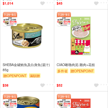
$1,014
$45
SHEBA金罐鮪魚及白身魚(湯汁)
CIAO啾嚕肉泥-雞肉+花枝
85g
多件省
贈OPENPOINT
贈OPENPOINT
滿額贈
滿額贈
滿額9折
贈$200
滿額9折
贈$200
$38
$52