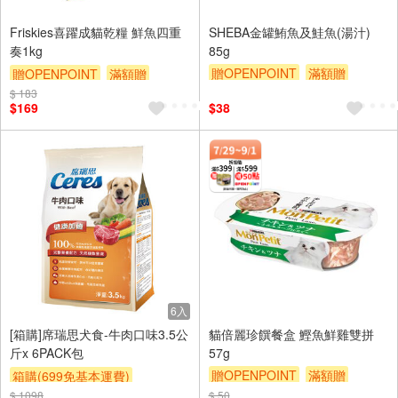
Friskies喜躍成貓乾糧 鮮魚四重
SHEBA金罐鮪魚及鮭魚(湯汁)
奏1kg
85g
贈OPENPOINT
滿額贈
贈OPENPOINT
滿額贈
滿額9折
贈$200
$ 183
滿額9折
贈$200
$169
$38
6入
[箱購]席瑞思犬食-牛肉口味3.5公
貓倍麗珍饌餐盒 鰹魚鮮雞雙拼
斤x 6PACK包
57g
贈OPENPOINT
滿額贈
箱購(699免基本運費)
滿額9折
贈$200
$ 1098
贈OPENPOINT
贈$200
$ 50