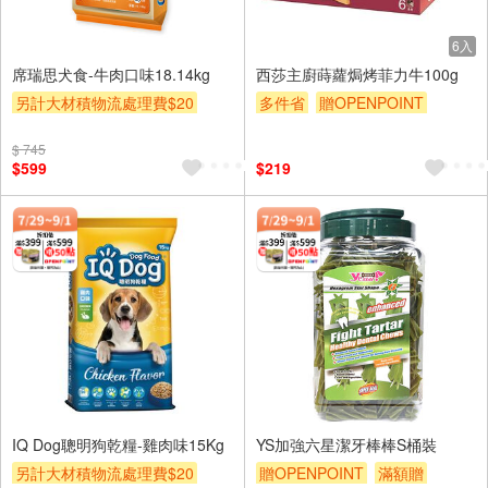
6入
席瑞思犬食-牛肉口味18.14kg
西莎主廚蒔蘿焗烤菲力牛100g
另計大材積物流處理費$20
多件省
贈OPENPOINT
贈OPENPOINT
滿額贈
滿額贈
滿額9折
贈$200
$ 745
贈$200
$599
$219
IQ Dog聰明狗乾糧-雞肉味15Kg
YS加強六星潔牙棒棒S桶裝
另計大材積物流處理費$20
贈OPENPOINT
滿額贈