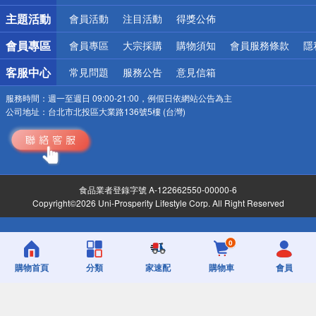
詐騙網頁！請小心！
主題活動
會員活動
注目活動
得獎公佈
會員專區
會員專區
大宗採購
購物須知
會員服務條款
隱
客服中心
常見問題
服務公告
意見信箱
服務時間：
週一至週日 09:00-21:00，例假日依網站公告為主
公司地址：
台北市北投區大業路136號5樓 (台灣)
食品業者登錄字號 A-122662550-00000-6
Copyright©2026 Uni-Prosperity Lifestyle Corp. All Right Reserved
0
購物首頁
分類
家速配
購物車
會員