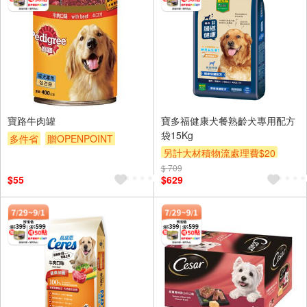
寶路牛肉罐
寶多福健康犬餐熟齡犬專用配方
袋15Kg
多件省
贈OPENPOINT
另計大材積物流處理費$20
滿額贈
滿額9折
贈$200
$ 709
贈OPENPOINT
滿額贈
$55
$629
贈$200