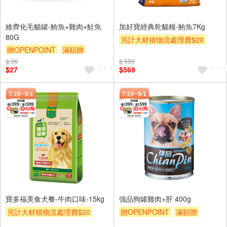
維齊化毛貓罐-鮪魚+雞肉+鮭魚
加好寶經典乾貓糧-鮪魚7Kg
80G
另計大材積物流處理費$20
贈OPENPOINT
滿額贈
贈OPENPOINT
滿額贈
滿額9折
贈$200
$ 36
$ 599
贈$200
$27
$569
寶多福美食犬餐-牛肉口味-15kg
強品狗罐雞肉+肝 400g
另計大材積物流處理費$20
贈OPENPOINT
滿額贈
贈OPENPOINT
滿額贈
滿額9折
贈$200