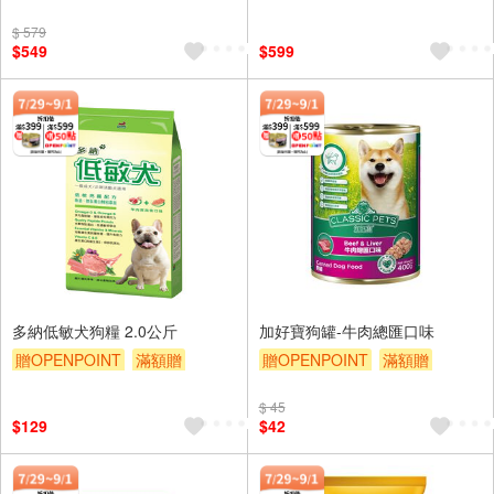
贈OPENPOINT
滿額贈
滿額9折
贈$200
$ 579
贈$200
$549
$599
多納低敏犬狗糧 2.0公斤
加好寶狗罐-牛肉總匯口味
贈OPENPOINT
滿額贈
贈OPENPOINT
滿額贈
滿額9折
贈$200
滿額9折
贈$200
$ 45
$129
$42