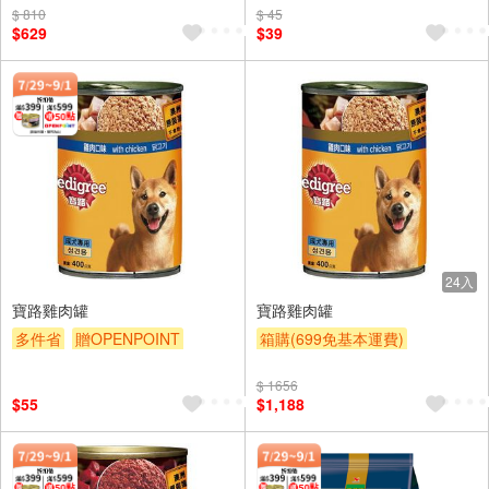
$ 810
$ 45
贈$200
$629
$39
24入
寶路雞肉罐
寶路雞肉罐
多件省
贈OPENPOINT
箱購(699免基本運費)
滿額贈
滿額9折
贈$200
贈OPENPOINT
滿額9折
$ 1656
贈$200
$55
$1,188