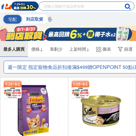
宅配
到店取貨
最多人購買
價格↓
筆劃少
上架時間↓
圖表
篩選
週一限定 指定寵物食品折扣後滿$499贈OPENPOINT 50點(