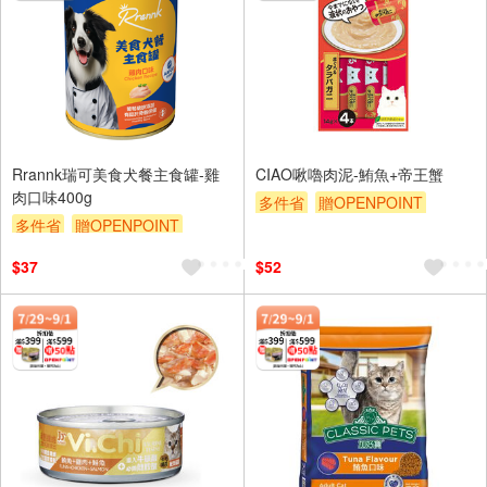
Rrannk瑞可美食犬餐主食罐-雞
CIAO啾嚕肉泥-鮪魚+帝王蟹
肉口味400g
多件省
贈OPENPOINT
多件省
贈OPENPOINT
滿額贈
滿額9折
贈$200
滿額贈
滿額9折
贈$200
$37
$52