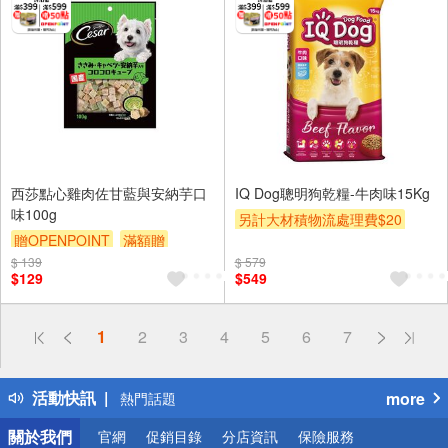
西莎點心雞肉佐甘藍與安納芋口
IQ Dog聰明狗乾糧-牛肉味15Kg
味100g
另計大材積物流處理費$20
贈OPENPOINT
滿額贈
贈OPENPOINT
滿額贈
$ 139
滿額9折
贈$200
$ 579
贈$200
$129
$549
偏遠地區配送
1
2
3
4
5
6
7
詐騙網頁！請小心！
得獎公告
活動快訊
more
熱門話題
銀行優惠
關於我們
官網
促銷目錄
分店資訊
保險服務
偏遠地區配送