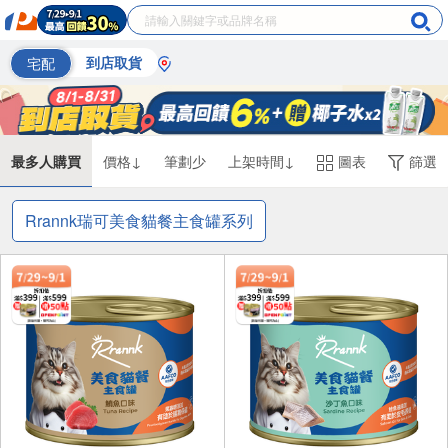
宅配
到店取貨
最多人購買
價格↓
筆劃少
上架時間↓
圖表
篩選
Rrannk瑞可美食貓餐主食罐系列