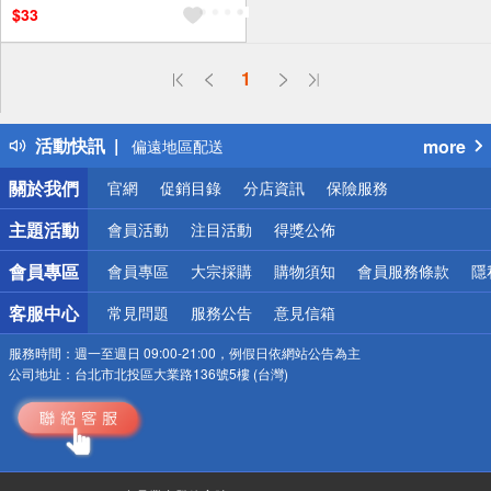
$33
偏遠地區配送
詐騙網頁！請小心！
得獎公告
1
熱門話題
銀行優惠
活動快訊
more
偏遠地區配送
詐騙網頁！請小心！
關於我們
官網
促銷目錄
分店資訊
保險服務
主題活動
會員活動
注目活動
得獎公佈
會員專區
會員專區
大宗採購
購物須知
會員服務條款
隱
客服中心
常見問題
服務公告
意見信箱
服務時間：
週一至週日 09:00-21:00，例假日依網站公告為主
公司地址：
台北市北投區大業路136號5樓 (台灣)