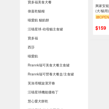
寶多福美食犬餐
興家安寵
(犬/貓用
偉嘉乾貓糧
贈OPEN
喵愛餡 貓餡餅
$159
汪喵星球-幼母貓主食罐
寶多福
西莎
喵愛餡
Rrannk瑞可美食犬餐主食罐
Rrannk瑞可營養犬餐盒/主食罐
芙洛塔螺旋潔牙條
汪喵星球機能優格丁
慧心愛犬餅乾