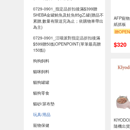
0729-0901_指定品折扣後滿$399贈
SHEBA金罐鮪魚及鮭魚85g乙罐(贈品不
AFP寵
累贈,數量有限送完為止；依購物車帶出
紙抓板
為主)
贈OPEN
0729-0901_汪喵派對指定品折扣後滿
$320
$599贈50點OPENPOINT(單筆最高贈
150點)​
狗狗飼料
貓咪飼料
貓狗罐罐
貓狗零食
貓砂/尿布墊
玩具/用品
KIYO
寵物保健
隨機出貨