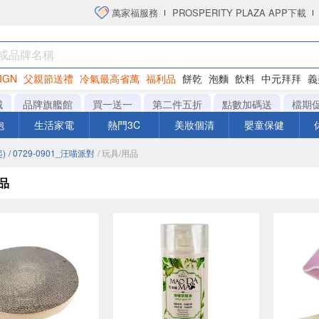
萬家福服務
PROSPERITY PLAZA APP下載
IGN
父親節送禮
冷氣最高省萬
福利品
餅乾
泡麵
飲料
中元拜拜
義
洋芋片
城
品牌旗艦館
買一送一
第二件五折
點數加碼送
檔期
泡
生活家電
熱門3C
美妝個清
嬰童保健
)
/ 0729-0901_汪喵派對
/ 玩具/用品
品