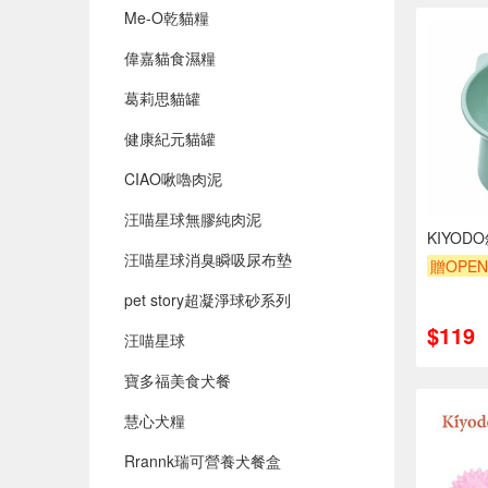
Me-O乾貓糧
偉嘉貓食濕糧
葛莉思貓罐
健康紀元貓罐
CIAO啾嚕肉泥
汪喵星球無膠純肉泥
KIYO
汪喵星球消臭瞬吸尿布墊
贈OPEN
pet story超凝淨球砂系列
$119
汪喵星球
寶多福美食犬餐
慧心犬糧
Rrannk瑞可營養犬餐盒