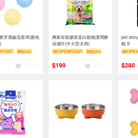
DO磨牙潔齒流星球(顏色
興家安寵膠原蛋白寵物潔潤擦
pet s
)
澡濕巾(中大型犬用)
梳 S
POINT
贈$200
贈OPENPOINT
贈$200
贈OPEN
$199
$280