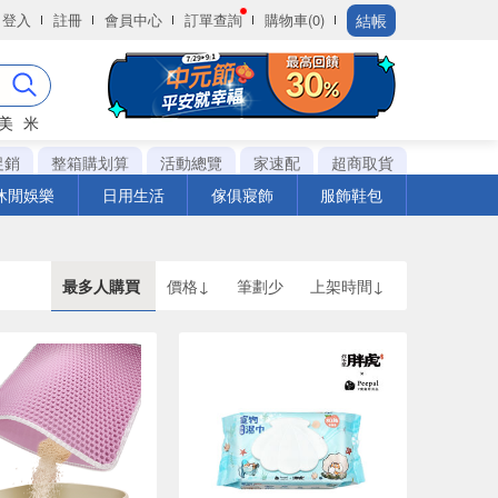
結帳
登入
註冊
會員中心
訂單查詢
購物車(0)
美
米
促銷
整箱購划算
活動總覽
家速配
超商取貨
休閒娛樂
日用生活
傢俱寢飾
服飾鞋包
最多人購買
價格↓
筆劃少
上架時間↓