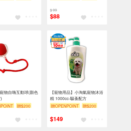
$ 99
$88
DO寵物自嗨互動球(顏色
【寵物用品】小淘氣寵物沐浴
)
精 1000cc-驅蚤配方
POINT
贈$200
贈OPENPOINT
贈$200
$149