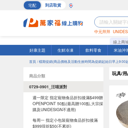
宅配
到店取貨
中元拜拜
UNIDES
巧克力
罐頭
海苔
線上商
好康主題
生鮮冷凍
飲料零食
米油沖
首頁
/ 檔期促銷(商品價格及活動生效時間為促銷起始日早上9:00起
玩具/用
商品分類
0729-0901_汪喵派對
週一限定 指定寵物食品折扣後滿$499贈
OPENPOINT 50點(最高贈100點,大宗採
購及UNIDESIGN不適用)
每周一 指定小包裝寵物食品折扣後滿
$999現折$50(不累折)