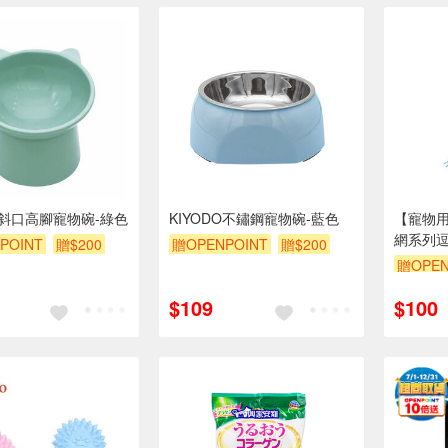
DO斜口高腳寵物碗-綠色
KIYODO不鏽鋼寵物碗-藍色
【寵物用品
網系列逗
POINT
贈$200
贈OPENPOINT
贈$200
贈OPEN
$109
$100