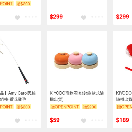
POINT
贈$200
$299
$299
】Amy Carol民族
KIYODO寵物召喚鈴鐺(款式隨
KIYO
貓棒-蘆花雞毛
機出貨)
隨機出貨
POINT
贈$200
贈OPENPOINT
贈$200
贈OPEN
$59
$189