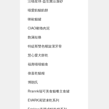
汪喵星球-益生菌豆腐砂
喵愛餡貓餡餅
咪歐貓罐
CIAO啾嚕肉泥
飽滿短條
特緹斯雙色螺旋潔牙骨
慧心愛犬餅乾
福壽喵喵貓食
偉嘉乾貓糧
博朗氏
Rrannk瑞可美食貓餐主食罐
EVARK渴望凍乾系列