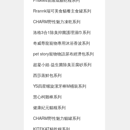
Friskies喜躍成貓乾糧系列
Rrannk瑞可美食貓餐主食罐系列
CHARM野性魅力凍乾系列
洛格3合1除臭抑菌護理濕巾系列
奇威尊龍寵物專用沐浴香波系列
pet story寵物物語尿布經濟包系列
超凝小姐-益生菌除臭豆腐砂系列
西莎蒸鮮包系列
YS四星螺旋潔牙棒M桶裝系列
慧心柯雞棒系列
健康紀元貓糧系列
CHARM野性魅力貓罐系列
KITEKAT貓乾糧系列