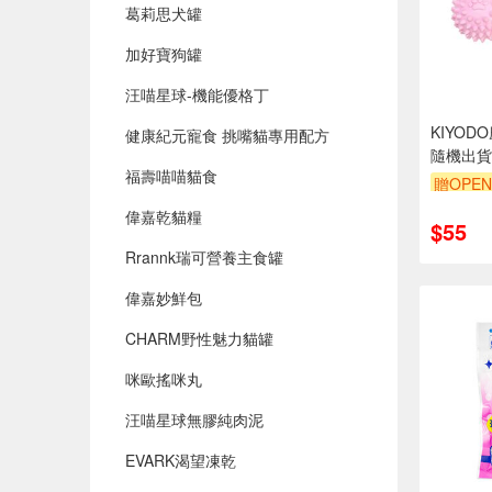
葛莉思犬罐
加好寶狗罐
汪喵星球-機能優格丁
KIYO
健康紀元寵食 挑嘴貓專用配方
隨機出貨
福壽喵喵貓食
贈OPEN
偉嘉乾貓糧
$55
Rrannk瑞可營養主食罐
偉嘉妙鮮包
CHARM野性魅力貓罐
咪歐搖咪丸
汪喵星球無膠純肉泥
EVARK渴望凍乾