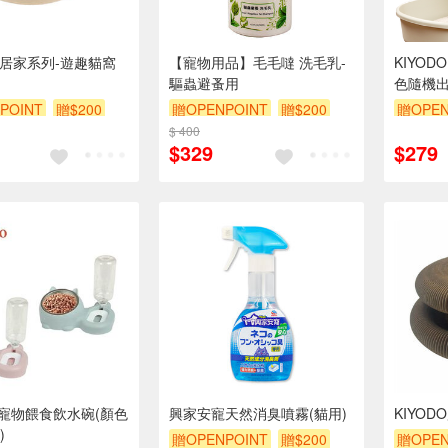
物居家系列-遊趣貓窩
【寵物用品】毛毛噠 洗毛乳-
KIYOD
驅蟲避蚤用
色隨機
POINT
贈$200
贈OPENPOINT
贈$200
贈OPEN
$ 400
$329
$279
DO寵物餵食飲水碗(顏色
興家安寵天然消臭噴霧(貓用)
KIYO
)
贈OPENPOINT
贈$200
贈OPEN