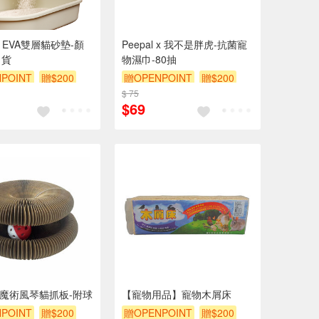
O EVA雙層貓砂墊-顏
Peepal x 我不是胖虎-抗菌寵
出貨
物濕巾-80抽
POINT
贈$200
贈OPENPOINT
贈$200
$ 75
$69
DO魔術風琴貓抓板-附球
【寵物用品】寵物木屑床
POINT
贈$200
贈OPENPOINT
贈$200