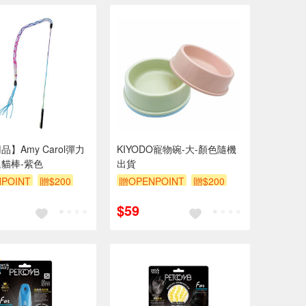
】Amy Carol彈力
KIYODO寵物碗-大-顏色隨機
貓棒-紫色
出貨
POINT
贈$200
贈OPENPOINT
贈$200
$59