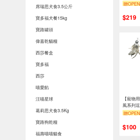
贈OPEN
席瑞思犬食3.5公斤
$219
寶多福犬餐15kg
寶路罐頭
偉嘉乾貓糧
西莎餐盒
寶多福
西莎
喵愛餡
【寵物用品
汪喵星球
風系列逗
葛莉思犬食3.5Kg
贈OPEN
寶路狗乾糧
$100
福壽喵喵貓食