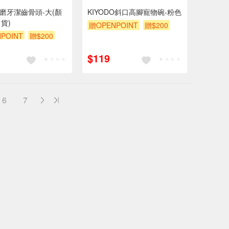
DO磨牙潔齒骨頭-大(顏
KIYODO斜口高腳寵物碗-粉色
貨)
贈OPENPOINT
贈$200
POINT
贈$200
$119
6
7