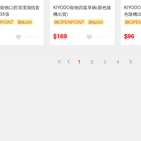
寵物口腔清潔濕指套
KIYODO寵物四葉草碗(顏色隨
KIYO
)35張
機出貨)
色隨機出
POINT
贈$200
贈OPENPOINT
贈$200
贈OPEN
$169
$96
1
2
3
4
5