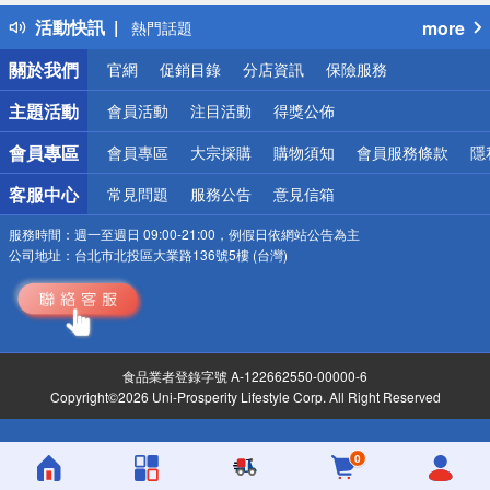
得獎公告
活動快訊
more
熱門話題
銀行優惠
關於我們
官網
促銷目錄
分店資訊
保險服務
偏遠地區配送
詐騙網頁！請小心！
主題活動
會員活動
注目活動
得獎公佈
會員專區
會員專區
大宗採購
購物須知
會員服務條款
隱
客服中心
常見問題
服務公告
意見信箱
服務時間：
週一至週日 09:00-21:00，例假日依網站公告為主
公司地址：
台北市北投區大業路136號5樓 (台灣)
食品業者登錄字號 A-122662550-00000-6
Copyright©2026 Uni-Prosperity Lifestyle Corp. All Right Reserved
0