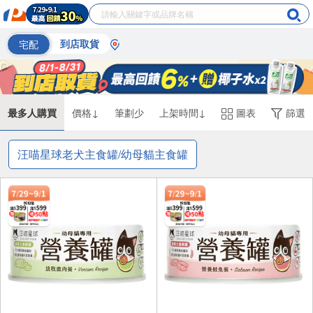
宅配
到店取貨
最多人購買
價格↓
筆劃少
上架時間↓
圖表
篩選
汪喵星球老犬主食罐/幼母貓主食罐