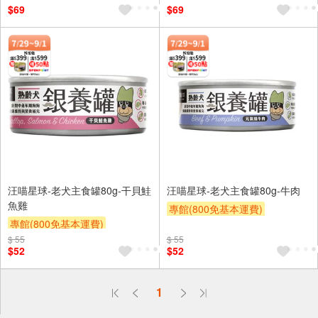
$69
$69
汪喵星球-老犬主食罐80g-干貝鮭
汪喵星球-老犬主食罐80g-牛肉
魚雞
專館(800免基本運費)
專館(800免基本運費)
贈OPENPOINT
滿額贈
$ 55
贈OPENPOINT
滿額贈
$ 55
$52
$52
偏遠地區配送
1
詐騙網頁！請小心！