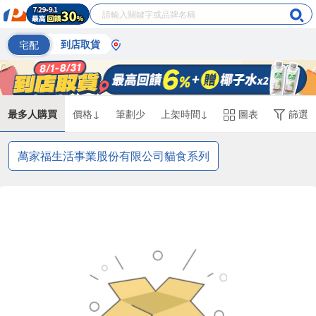
宅配
到店取貨
最多人購買
價格↓
筆劃少
上架時間↓
圖表
篩選
萬家福生活事業股份有限公司貓食系列