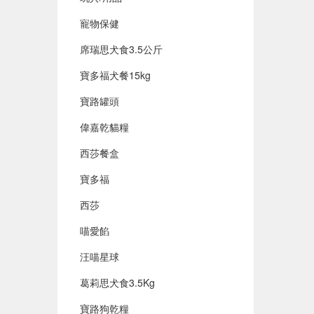
寵物保健
席瑞思犬食3.5公斤
寶多福犬餐15kg
寶路罐頭
偉嘉乾貓糧
西莎餐盒
寶多福
西莎
喵愛餡
汪喵星球
葛莉思犬食3.5Kg
寶路狗乾糧