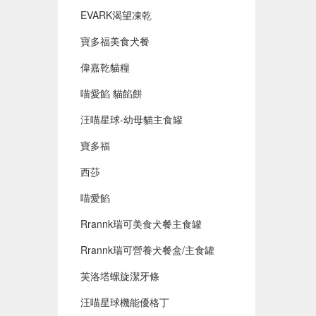
EVARK渴望凍乾
寶多福美食犬餐
偉嘉乾貓糧
喵愛餡 貓餡餅
汪喵星球-幼母貓主食罐
寶多福
西莎
喵愛餡
Rrannk瑞可美食犬餐主食罐
Rrannk瑞可營養犬餐盒/主食罐
芙洛塔螺旋潔牙條
汪喵星球機能優格丁