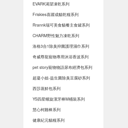
EVARK渴望凍乾系列
Friskies喜躍成貓乾糧系列
Rrannk瑞可美食貓餐主食罐系列
CHARM野性魅力凍乾系列
洛格3合1除臭抑菌護理濕巾系列
奇威尊龍寵物專用沐浴香波系列
pet story寵物物語尿布經濟包系列
超凝小姐-益生菌除臭豆腐砂系列
西莎蒸鮮包系列
YS四星螺旋潔牙棒M桶裝系列
慧心柯雞棒系列
健康紀元貓糧系列