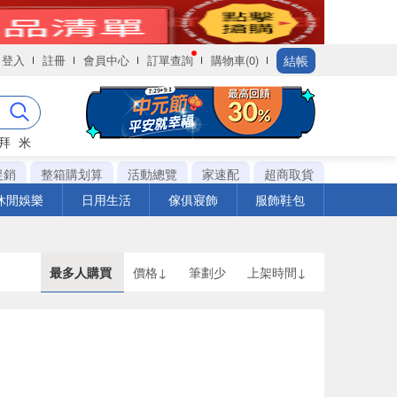
結帳
登入
註冊
會員中心
訂單查詢
購物車(0)
拜
米
促銷
整箱購划算
活動總覽
家速配
超商取貨
休閒娛樂
日用生活
傢俱寢飾
服飾鞋包
最多人購買
價格↓
筆劃少
上架時間↓