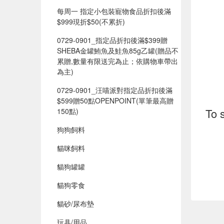
每周一 指定小包裝寵物食品折扣後滿
$999現折$50(不累折)
0729-0901_指定品折扣後滿$399贈
SHEBA金罐鮪魚及鮭魚85g乙罐(贈品不
累贈,數量有限送完為止；依購物車帶出
為主)
0729-0901_汪喵派對指定品折扣後滿
$599贈50點OPENPOINT(單筆最高贈
To 
150點)​
狗狗飼料
貓咪飼料
貓狗罐罐
貓狗零食
貓砂/尿布墊
玩具/用品