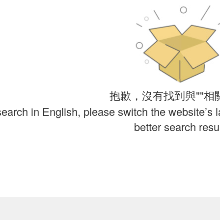
抱歉，沒有找到與""相
search in English, please switch the website’s 
better search resul