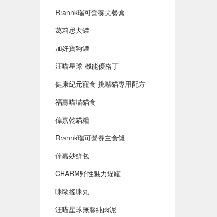
Rrannk瑞可營養犬餐盒
葛莉思犬罐
加好寶狗罐
汪喵星球-機能優格丁
健康紀元寵食 挑嘴貓專用配方
福壽喵喵貓食
偉嘉乾貓糧
Rrannk瑞可營養主食罐
偉嘉妙鮮包
CHARM野性魅力貓罐
咪歐搖咪丸
汪喵星球無膠純肉泥