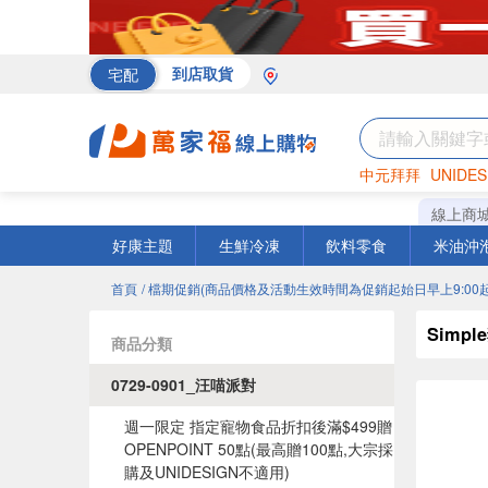
宅配
到店取貨
中元拜拜
UNIDES
罐頭
海苔
巧克力
線上商
好康主題
生鮮冷凍
飲料零食
米油沖
首頁
/ 檔期促銷(商品價格及活動生效時間為促銷起始日早上9:00起
Simp
商品分類
0729-0901_汪喵派對
週一限定 指定寵物食品折扣後滿$499贈
OPENPOINT 50點(最高贈100點,大宗採
購及UNIDESIGN不適用)