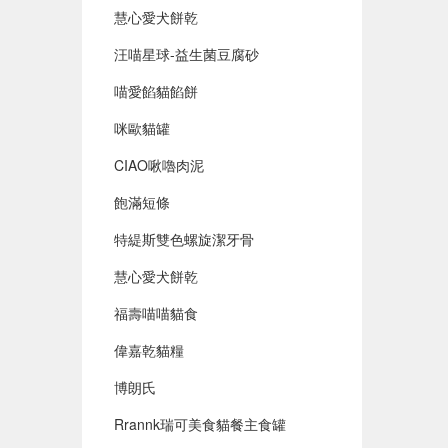
慧心愛犬餅乾
汪喵星球-益生菌豆腐砂
喵愛餡貓餡餅
咪歐貓罐
CIAO啾嚕肉泥
飽滿短條
特緹斯雙色螺旋潔牙骨
慧心愛犬餅乾
福壽喵喵貓食
偉嘉乾貓糧
博朗氏
Rrannk瑞可美食貓餐主食罐