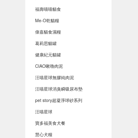
福壽喵喵貓食
Me-O乾貓糧
偉嘉貓食濕糧
葛莉思貓罐
健康紀元貓罐
CIAO啾嚕肉泥
汪喵星球無膠純肉泥
汪喵星球消臭瞬吸尿布墊
pet story超凝淨球砂系列
汪喵星球
寶多福美食犬餐
慧心犬糧