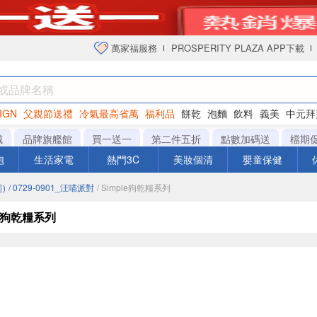
萬家福服務
PROSPERITY PLAZA APP下載
IGN
父親節送禮
冷氣最高省萬
福利品
餅乾
泡麵
飲料
義美
中元拜
衛生紙
城
品牌旗艦館
買一送一
第二件五折
點數加碼送
檔期
泡
生活家電
熱門3C
美妝個清
嬰童保健
)
/ 0729-0901_汪喵派對
/ Simple狗乾糧系列
le狗乾糧系列