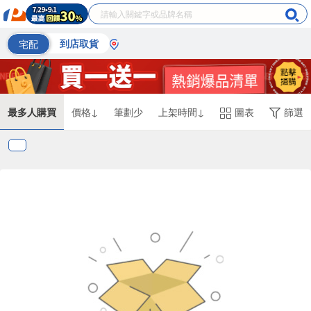
宅配
到店取貨
最多人購買
價格↓
筆劃少
上架時間↓
圖表
篩選