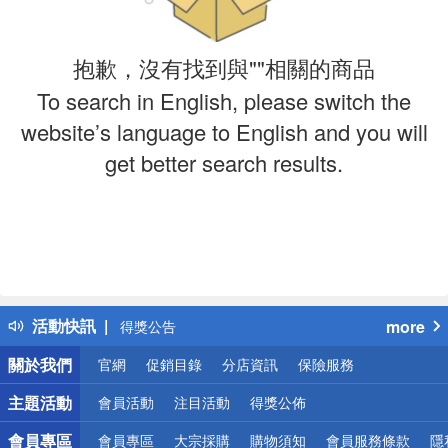
抱歉，沒有找到與""相關的商品
To search in English, please switch the
website’s language to English and you will
get better search results.
偏遠地區配送
詐騙網頁！請小心！
得獎公告
活動快訊
more
熱門話題
銀行優惠
關於我們
官網
促銷目錄
分店資訊
保險服務
偏遠地區配送
詐騙網頁！請小心！
主題活動
會員活動
注目活動
得獎公佈
會員專區
會員專區
大宗採購
購物須知
會員服務條款
隱