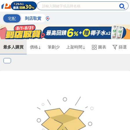
宅配
到店取貨
最多人購買
價格↓
筆劃少
上架時間↓
圖表
篩選