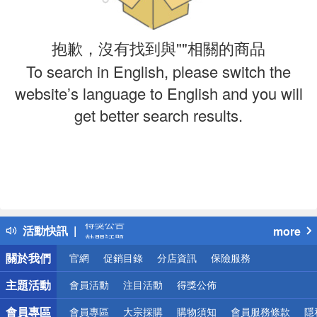
抱歉，沒有找到與""相關的商品
To search in English, please switch the
website’s language to English and you will
get better search results.
偏遠地區配送
詐騙網頁！請小心！
得獎公告
活動快訊
more
熱門話題
銀行優惠
關於我們
官網
促銷目錄
分店資訊
保險服務
偏遠地區配送
詐騙網頁！請小心！
主題活動
會員活動
注目活動
得獎公佈
會員專區
會員專區
大宗採購
購物須知
會員服務條款
隱