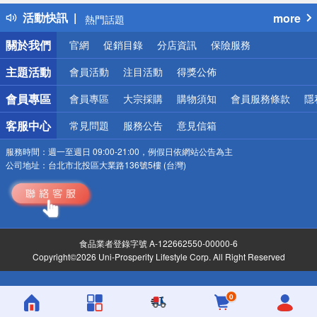
得獎公告
活動快訊
more
熱門話題
銀行優惠
關於我們
官網
促銷目錄
分店資訊
保險服務
偏遠地區配送
詐騙網頁！請小心！
主題活動
會員活動
注目活動
得獎公佈
會員專區
會員專區
大宗採購
購物須知
會員服務條款
隱
客服中心
常見問題
服務公告
意見信箱
服務時間：
週一至週日 09:00-21:00，例假日依網站公告為主
公司地址：
台北市北投區大業路136號5樓 (台灣)
食品業者登錄字號 A-122662550-00000-6
Copyright©2026 Uni-Prosperity Lifestyle Corp. All Right Reserved
0