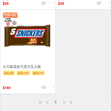
$39
$39
士力架花生巧克力五入裝
滿額贈
滿額9折
贈$200
$180
偏遠地區配送
1
詐騙網頁！請小心！