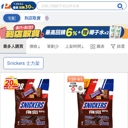
宅配
到店取貨
最多人購買
價格↓
筆劃少
上架時間↓
圖表
篩選
Snickers 士力架