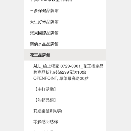
三多保健品牌館
天生好米品牌館
寶貝國際品牌館
南僑水晶品牌館
花王品牌館
ALL_線上獨家 0729-0901_花王指定品
牌商品折扣後滿299元送10點
OPENPOINT, 單筆最高送20點
【主打活動】
【熱銷品類】
莉婕染髮劑彩染
零觸感羽感棉