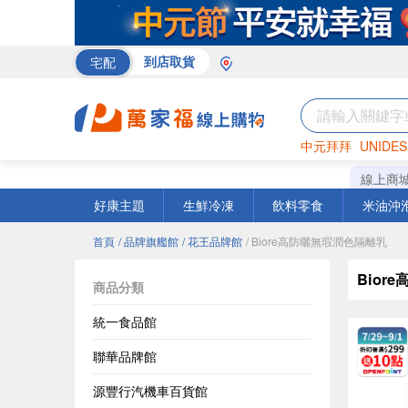
宅配
到店取貨
中元拜拜
UNIDES
米
巧克力
衛生紙
線上商
好康主題
生鮮冷凍
飲料零食
米油沖
首頁
/ 品牌旗艦館
/ 花王品牌館
/ Biore高防曬無瑕潤色隔離乳
Bior
商品分類
統一食品館
聯華品牌館
源豐行汽機車百貨館