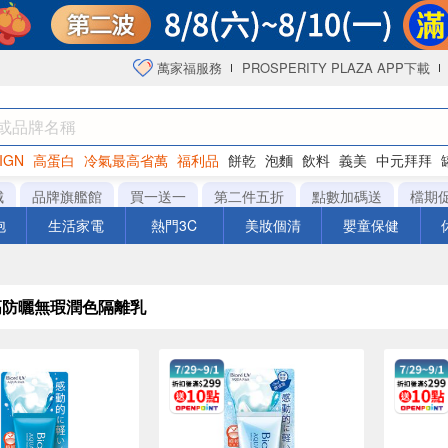
萬家福服務
PROSPERITY PLAZA APP下載
IGN
高蛋白
冷氣最高省萬
福利品
餅乾
泡麵
飲料
義美
中元拜拜
咖啡
城
品牌旗艦館
買一送一
第二件五折
點數加碼送
檔期
泡
生活家電
熱門3C
美妝個清
嬰童保健
e高防曬無瑕潤色隔離乳