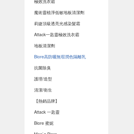
極效洗衣霸
魔術靈植淨低敏地板清潔劑
莉婕頂級透亮光感染髮霜
Attack一匙靈極效洗衣霸
地板清潔劑
Biore高防曬無瑕潤色隔離乳
抗菌除臭
護理/造型
清潔/衛生
【熱銷品牌】
Attack 一匙靈
Biore 蜜妮