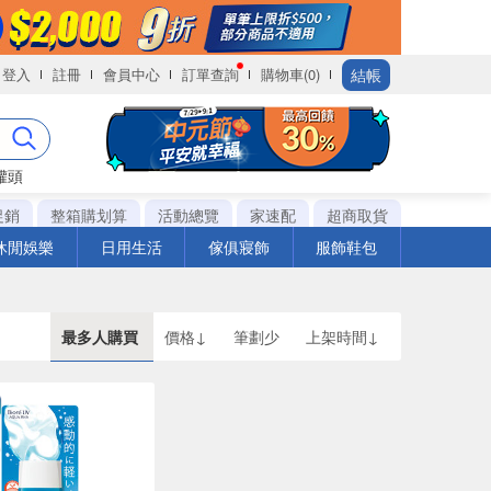
結帳
登入
註冊
會員中心
訂單查詢
購物車(0)
罐頭
促銷
整箱購划算
活動總覽
家速配
超商取貨
休閒娛樂
日用生活
傢俱寢飾
服飾鞋包
最多人購買
價格↓
筆劃少
上架時間↓