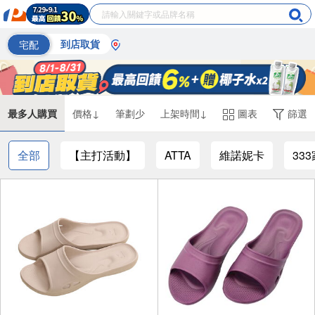
宅配
到店取貨
最多人購買
價格↓
筆劃少
上架時間↓
圖表
篩選
全部
【主打活動】
ATTA
維諾妮卡
33