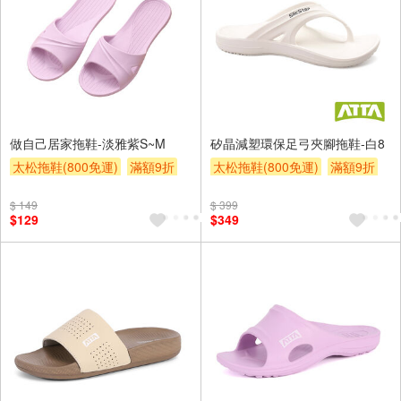
做自己居家拖鞋-淡雅紫S~M
矽晶減塑環保足弓夾腳拖鞋-白8
太松拖鞋(800免運)
滿額9折
太松拖鞋(800免運)
滿額9折
贈$200
贈$200
$ 149
$ 399
$129
$349