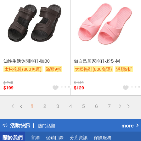
知性生活休閒拖鞋-咖30
做自己居家拖鞋-粉S~M
太松拖鞋(800免運)
滿額9折
太松拖鞋(800免運)
滿額9折
贈$200
贈$200
$ 249
$ 149
$199
$129
偏遠地區配送
1
2
3
4
5
6
7
詐騙網頁！請小心！
得獎公告
活動快訊
more
熱門話題
銀行優惠
關於我們
官網
促銷目錄
分店資訊
保險服務
偏遠地區配送