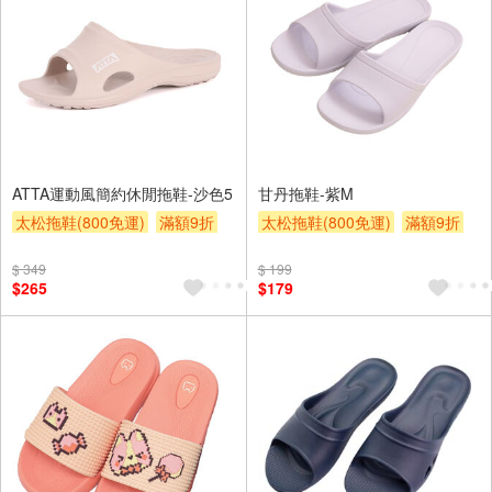
ATTA運動風簡約休閒拖鞋-沙色5
甘丹拖鞋-紫M
太松拖鞋(800免運)
滿額9折
太松拖鞋(800免運)
滿額9折
贈$200
贈$200
$ 349
$ 199
$265
$179