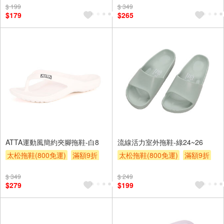
贈$200
$ 199
$ 349
$179
$265
ATTA運動風簡約夾腳拖鞋-白8
流線活力室外拖鞋-綠24~26
太松拖鞋(800免運)
滿額9折
太松拖鞋(800免運)
滿額9折
贈$200
贈$200
$ 349
$ 249
$279
$199