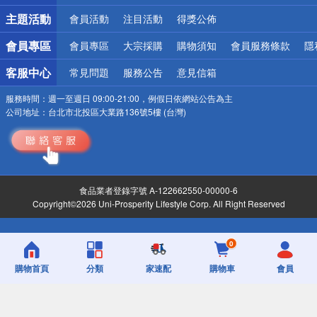
詐騙網頁！請小心！
主題活動
會員活動
注目活動
得獎公佈
會員專區
會員專區
大宗採購
購物須知
會員服務條款
隱
客服中心
常見問題
服務公告
意見信箱
服務時間：
週一至週日 09:00-21:00，例假日依網站公告為主
公司地址：
台北市北投區大業路136號5樓 (台灣)
食品業者登錄字號 A-122662550-00000-6
Copyright©2026 Uni-Prosperity Lifestyle Corp. All Right Reserved
0
購物首頁
分類
家速配
購物車
會員