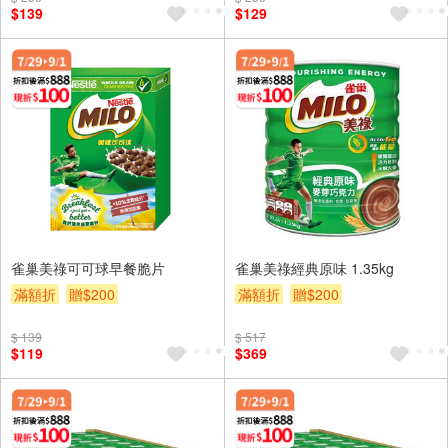
$139
$129
雀巢美祿可可球早餐脆片
雀巢美祿經典原味 1.35kg
滿額折
贈$200
滿額折
贈$200
$ 139
$ 517
$119
$369