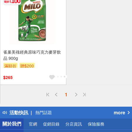
雀巢美祿經典原味巧克力麥芽飲
品 900g
滿額折
贈$200
$265
偏遠地區配送
1
詐騙網頁！請小心！
得獎公告
活動快訊
more
熱門話題
銀行優惠
關於我們
官網
促銷目錄
分店資訊
保險服務
偏遠地區配送
詐騙網頁！請小心！