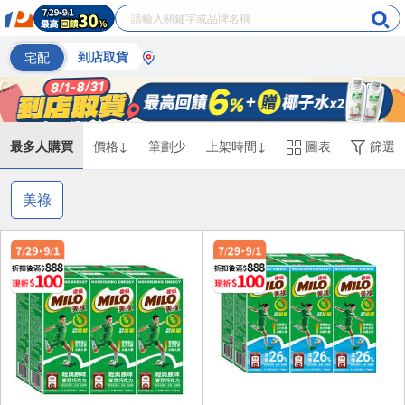
宅配
到店取貨
最多人購買
價格↓
筆劃少
上架時間↓
圖表
篩選
美祿