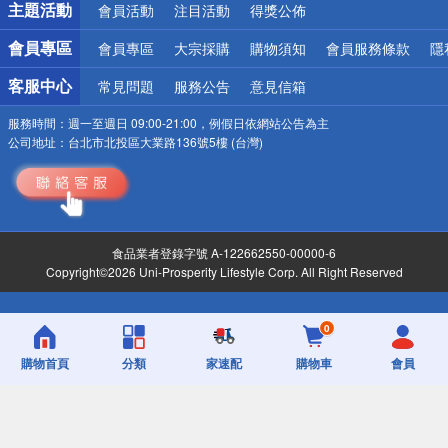
主題活動
會員活動
注目活動
得獎公佈
會員專區
會員專區
大宗採購
購物須知
會員服務條款
隱
客服中心
常見問題
服務公告
意見信箱
服務時間：
週一至週日 09:00-21:00，例假日依網站公告為主
公司地址：
台北市北投區大業路136號5樓 (台灣)
食品業者登錄字號 A-122662550-00000-6
Copyright©2026 Uni-Prosperity Lifestyle Corp. All Right Reserved
0
購物首頁
分類
家速配
購物車
會員