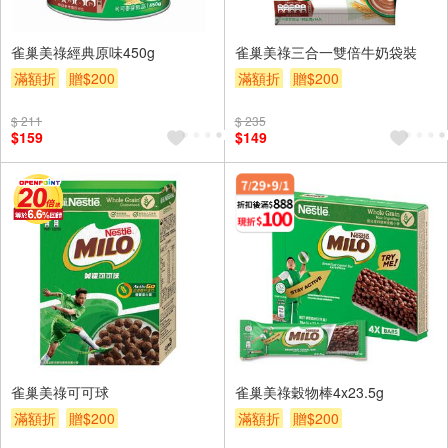
雀巢美祿經典原味450g
雀巢美祿三合一雙倍牛奶袋裝
滿額折
贈$200
滿額折
贈$200
$ 211
$ 235
$159
$149
雀巢美祿可可球
雀巢美祿穀物棒4x23.5g
滿額折
贈$200
滿額折
贈$200