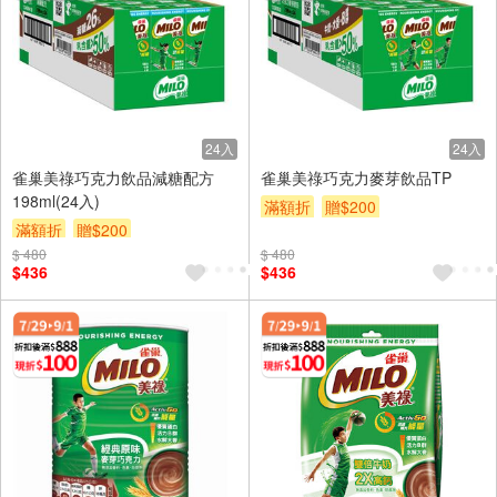
24入
24入
雀巢美祿巧克力飲品減糖配方
雀巢美祿巧克力麥芽飲品TP
198ml(24入)
滿額折
贈$200
滿額折
贈$200
$ 480
$ 480
$436
$436