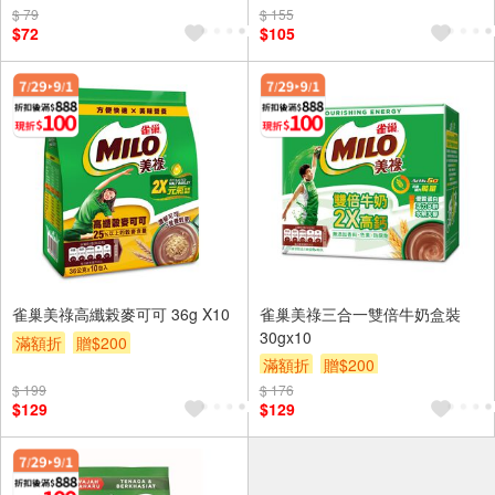
$ 79
$ 155
$72
$105
雀巢美祿高纖榖麥可可 36g X10
雀巢美祿三合一雙倍牛奶盒裝
30gx10
滿額折
贈$200
滿額折
贈$200
$ 199
$ 176
$129
$129