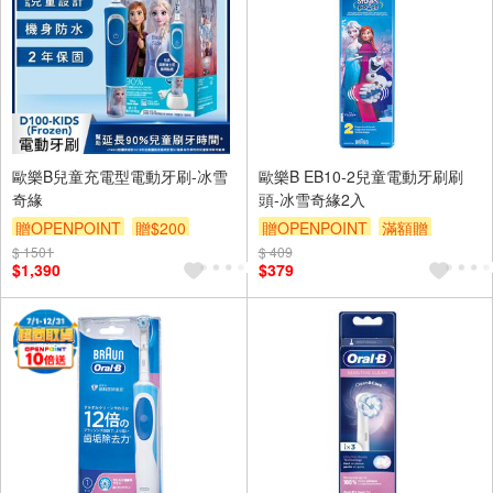
歐樂B兒童充電型電動牙刷-冰雪
歐樂B EB10-2兒童電動牙刷刷
奇緣
頭-冰雪奇緣2入
贈OPENPOINT
贈$200
贈OPENPOINT
滿額贈
$ 1501
$ 409
贈$200
$1,390
$379