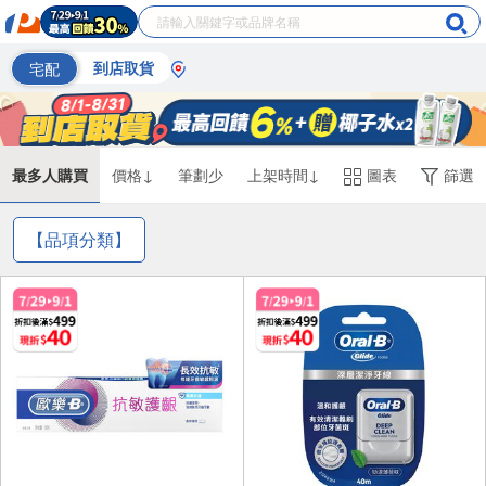
宅配
到店取貨
最多人購買
價格↓
筆劃少
上架時間↓
圖表
篩選
【品項分類】