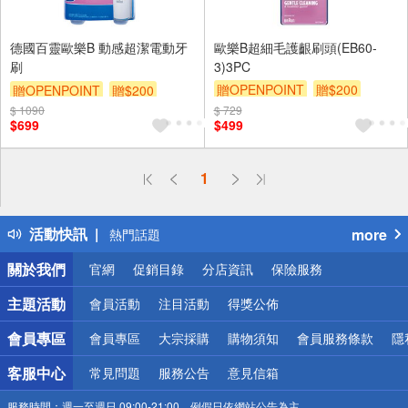
德國百靈歐樂B 動感超潔電動牙
歐樂B超細毛護齦刷頭(EB60-
刷
3)3PC
贈OPENPOINT
贈$200
贈OPENPOINT
贈$200
$ 1090
$ 729
$699
$499
偏遠地區配送
1
詐騙網頁！請小心！
得獎公告
活動快訊
more
熱門話題
銀行優惠
關於我們
官網
促銷目錄
分店資訊
保險服務
偏遠地區配送
詐騙網頁！請小心！
主題活動
會員活動
注目活動
得獎公佈
會員專區
會員專區
大宗採購
購物須知
會員服務條款
隱
客服中心
常見問題
服務公告
意見信箱
服務時間：
週一至週日 09:00-21:00，例假日依網站公告為主