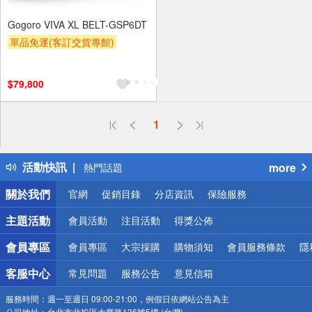
Gogoro VIVA XL BELT-GSP6DT
單品免運(客訂交貨專館)
贈OPENPOINT
$79,800
偏遠地區配送
1
詐騙網頁！請小心！
得獎公告
活動快訊
more
熱門話題
銀行優惠
關於我們
官網
促銷目錄
分店資訊
保險服務
偏遠地區配送
詐騙網頁！請小心！
主題活動
會員活動
注目活動
得獎公佈
會員專區
會員專區
大宗採購
購物須知
會員服務條款
隱
客服中心
常見問題
服務公告
意見信箱
服務時間：
週一至週日 09:00-21:00，例假日依網站公告為主
公司地址：
台北市北投區大業路136號5樓 (台灣)