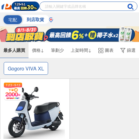
宅配
到店取貨
最多人購買
價格↓
筆劃少
上架時間↓
圖表
篩選
Gogoro VIVA XL