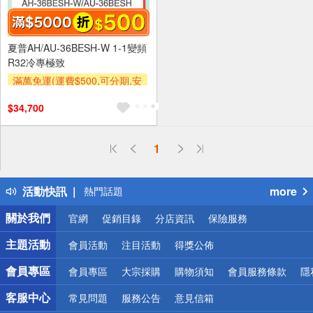
夏普AH/AU-36BESH-W 1-1變頻
R32冷專極致
滿萬免運(運費$500,可分期,安
裝跨區費另計,單品未滿1萬元
$34,700
及使用6期以上分期0利率,需付
基本安裝運費)
滿額折$500
偏遠地區配送
1
詐騙網頁！請小心！
得獎公告
活動快訊
more
熱門話題
銀行優惠
關於我們
官網
促銷目錄
分店資訊
保險服務
偏遠地區配送
詐騙網頁！請小心！
主題活動
會員活動
注目活動
得獎公佈
會員專區
會員專區
大宗採購
購物須知
會員服務條款
隱
客服中心
常見問題
服務公告
意見信箱