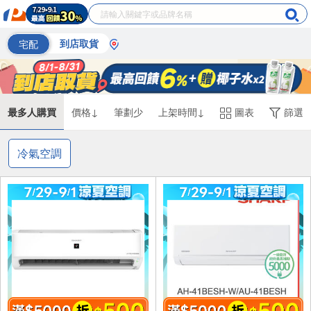
宅配
到店取貨
最多人購買
價格↓
筆劃少
上架時間↓
圖表
篩選
冷氣空調