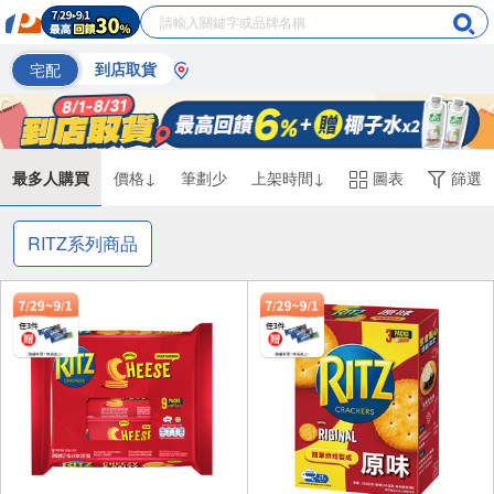
宅配
到店取貨
最多人購買
價格↓
筆劃少
上架時間↓
圖表
篩選
RITZ系列商品