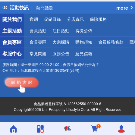
得獎公告
活動快訊
more
熱門話題
銀行優惠
關於我們
官網
促銷目錄
分店資訊
保險服務
偏遠地區配送
詐騙網頁！請小心！
主題活動
會員活動
注目活動
得獎公佈
會員專區
會員專區
大宗採購
購物須知
會員服務條款
隱
客服中心
常見問題
服務公告
意見信箱
服務時間：
週一至週日 09:00-21:00，例假日依網站公告為主
公司地址：
台北市北投區大業路136號5樓 (台灣)
食品業者登錄字號 A-122662550-00000-6
Copyright©2026 Uni-Prosperity Lifestyle Corp. All Right Reserved
0