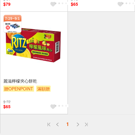
$79
$65
麗滋檸檬夾心餅乾
贈OPENPOINT
滿額贈
滿額9折
贈$200
$ 72
$65
偏遠地區配送
1
詐騙網頁！請小心！