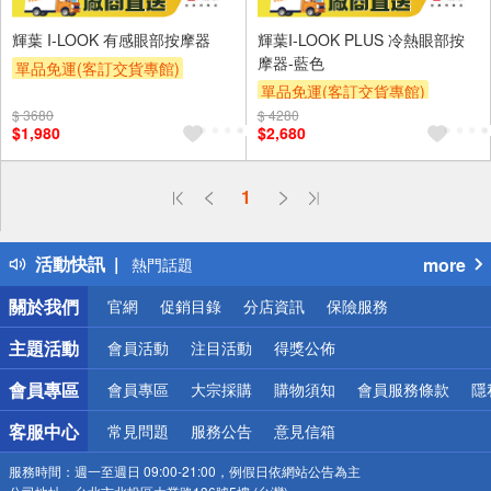
輝葉 I-LOOK 有感眼部按摩器
輝葉I-LOOK PLUS 冷熱眼部按
摩器-藍色
單品免運(客訂交貨專館)
單品免運(客訂交貨專館)
$ 3680
$ 4280
$1,980
$2,680
偏遠地區配送
1
詐騙網頁！請小心！
得獎公告
活動快訊
more
熱門話題
銀行優惠
關於我們
官網
促銷目錄
分店資訊
保險服務
偏遠地區配送
詐騙網頁！請小心！
主題活動
會員活動
注目活動
得獎公佈
會員專區
會員專區
大宗採購
購物須知
會員服務條款
隱
客服中心
常見問題
服務公告
意見信箱
服務時間：
週一至週日 09:00-21:00，例假日依網站公告為主