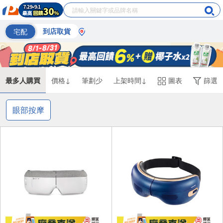
宅配
到店取貨
最多人購買
價格↓
筆劃少
上架時間↓
圖表
篩選
眼部按摩