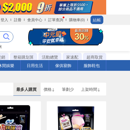
結帳
登入
註冊
會員中心
訂單查詢
購物車(0)
米
促銷
整箱購划算
活動總覽
家速配
超商取貨
休閒娛樂
日用生活
傢俱寢飾
服飾鞋包
最多人購買
價格↓
筆劃少
上架時間↓