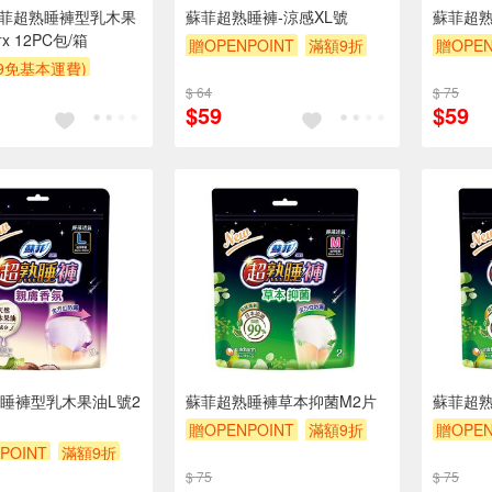
 蘇菲超熟睡褲型乳木果
蘇菲超熟睡褲-涼感XL號
蘇菲超熟
x 12PC包/箱
贈OPENPOINT
滿額9折
贈OPEN
99免基本運費)
贈$200
贈$200
$ 64
$ 75
$59
$59
睡褲型乳木果油L號2
蘇菲超熟睡褲草本抑菌M2片
蘇菲超熟
贈OPENPOINT
滿額9折
贈OPEN
POINT
滿額9折
贈$200
贈$200
$ 75
$ 75