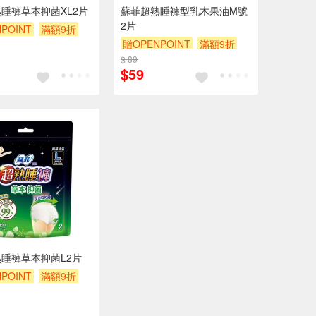
睡褲草本抑菌XL2片
蘇菲超熟睡褲型乳木果油M號
2片
POINT
滿額9折
贈OPENPOINT
滿額9折
$ 89
贈$200
$59
睡褲草本抑菌L2片
POINT
滿額9折