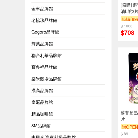
[箱購]
金車品牌館
油L號2片
箱購(6
老協珍品牌館
$ 1068
贈$200
$708
Gogoro品牌館
輝葉品牌館
聯合利華品牌館
寶多福品牌館
樂米穀場品牌館
漢高品牌館
皇冠品牌館
蘇菲超熟
精品咖啡館
片
3M品牌館
贈OPEN
$ 89
贈$200
中興米/皇家穀堡品牌館