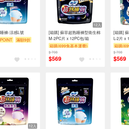
12入
睡褲-涼感L號
[箱購] 蘇菲超熟睡褲型衛生棉
[箱購]
M-2PC片 x 12PC包/箱
L-2片 x
POINT
滿額9折
箱購(699免基本運費)
箱購(6
$ 708
贈$200
$ 708
贈$200
$569
$569
12入