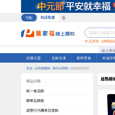
宅配
到店取貨
中元拜拜
UNIDES
巧克力
罐頭
咖啡
線上商
好康主題
生鮮冷凍
飲料零食
米油沖
首頁
/ 品牌旗艦館
/ 蘇菲品牌館
/ 超熟睡褲系列
超熟睡
商品分類
統一食品館
聯華品牌館
源豐行汽機車百貨館