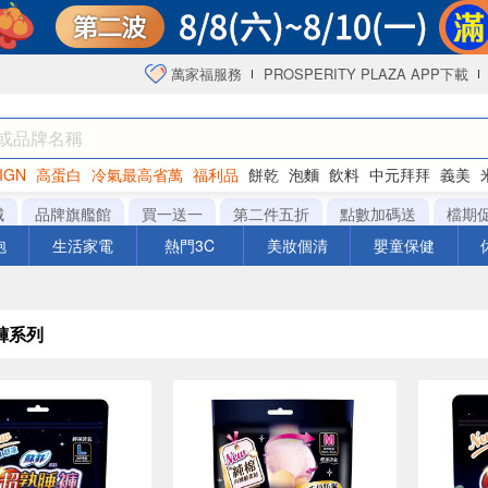
萬家福服務
PROSPERITY PLAZA APP下載
IGN
高蛋白
冷氣最高省萬
福利品
餅乾
泡麵
飲料
中元拜拜
義美
海苔
城
品牌旗艦館
買一送一
第二件五折
點數加碼送
檔期
泡
生活家電
熱門3C
美妝個清
嬰童保健
褲系列