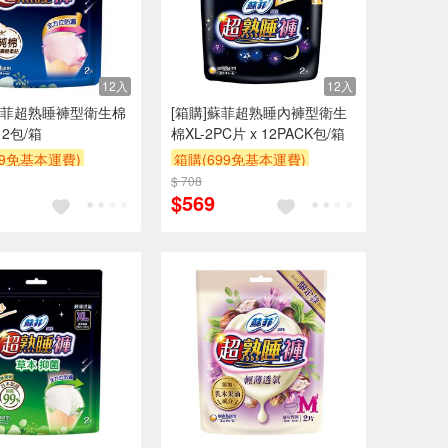
12入
12入
 蘇菲超熟睡褲型衛生棉
[箱購]蘇菲超熟睡內褲型衛生
 12包/箱
棉XL-2PC片 x 12PACK包/箱
99免基本運費)
箱購(699免基本運費)
$ 708
贈$200
$569