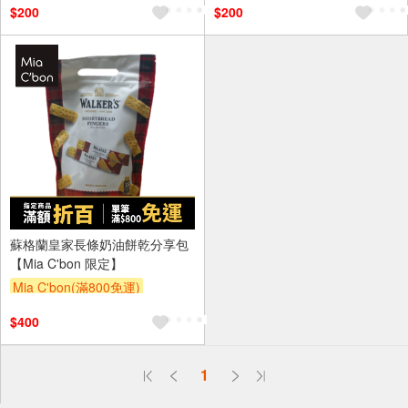
$200
$200
蘇格蘭皇家長條奶油餅乾分享包
【Mia C'bon 限定】
Mia C'bon(滿800免運)
滿額折
$400
偏遠地區配送
1
詐騙網頁！請小心！