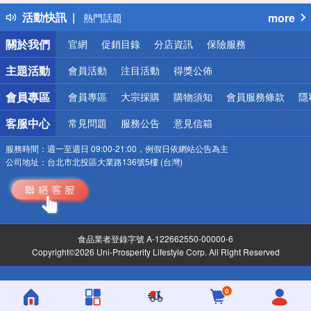
得獎公告
活動快訊
more
熱門話題
銀行優惠
關於我們
官網
促銷目錄
分店資訊
保險服務
偏遠地區配送
詐騙網頁！請小心！
主題活動
會員活動
注目活動
得獎公佈
會員專區
會員專區
大宗採購
購物須知
會員服務條款
隱
客服中心
常見問題
服務公告
意見信箱
服務時間：
週一至週日 09:00-21:00，例假日依網站公告為主
公司地址：
台北市北投區大業路136號5樓 (台灣)
食品業者登錄字號 A-122662550-00000-6
Copyright©2026 Uni-Prosperity Lifestyle Corp. All Right Reserved
0