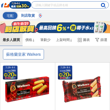
宅配
到店取貨
最多人購買
價格↓
筆劃少
上架時間↓
圖表
篩選
蘇格蘭皇家 Walkers