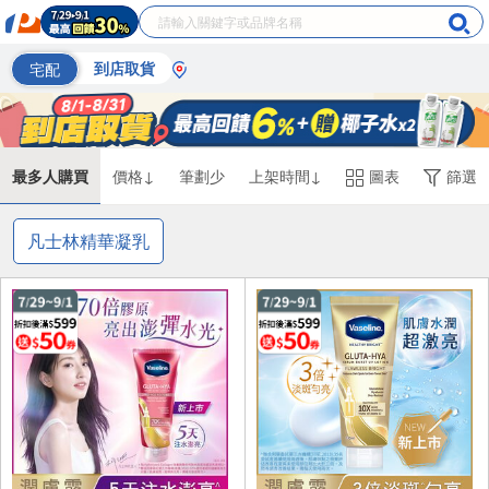
宅配
到店取貨
最多人購買
價格↓
筆劃少
上架時間↓
圖表
篩選
凡士林精華凝乳