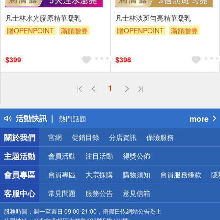
凡士林水光膠原精華凝乳
凡士林淡斑勻亮精華凝乳
贈OPENPOINT
滿額贈券
贈OPENPOINT
滿額贈券
贈$200
贈$200
$399
$398
偏遠地區配送
1
詐騙網頁！請小心！
得獎公告
活動快訊
more
熱門話題
銀行優惠
關於我們
官網
促銷目錄
分店資訊
保險服務
偏遠地區配送
詐騙網頁！請小心！
主題活動
會員活動
注目活動
得獎公佈
會員專區
會員專區
大宗採購
購物須知
會員服務條款
隱
客服中心
常見問題
服務公告
意見信箱
服務時間：
週一至週日 09:00-21:00，例假日依網站公告為主