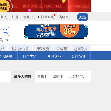
結帳
登入
註冊
會員中心
訂單查詢
購物車(0)
美
米
促銷
整箱購划算
活動總覽
家速配
超商取貨
休閒娛樂
日用生活
傢俱寢飾
服飾鞋包
最多人購買
價格↓
筆劃少
上架時間↓