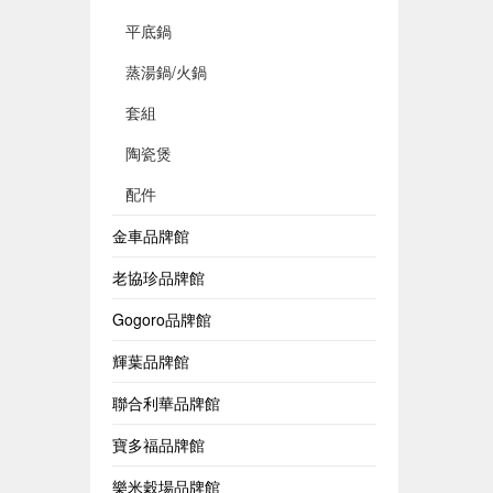
平底鍋
蒸湯鍋/火鍋
套組
陶瓷煲
配件
金車品牌館
老協珍品牌館
Gogoro品牌館
輝葉品牌館
聯合利華品牌館
寶多福品牌館
樂米穀場品牌館