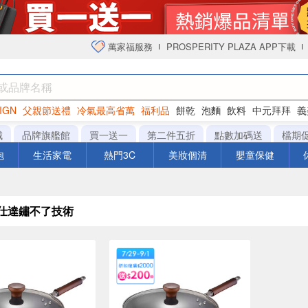
萬家福服務
PROSPERITY PLAZA APP下載
IGN
父親節送禮
冷氣最高省萬
福利品
餅乾
泡麵
飲料
中元拜拜
義
衛生紙
城
品牌旗艦館
買一送一
第二件五折
點數加碼送
檔期
泡
生活家電
熱門3C
美妝個清
嬰童保健
愛仕達鏽不了技術