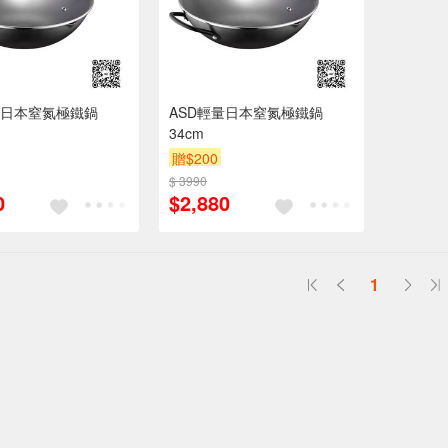
量日本窒氮極鐵鍋
ASD輕量日本窒氮極鐵鍋
34cm
贈$200
$ 3990
0
$2,880
1