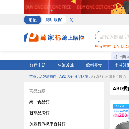
宅配
到店取貨
中元拜拜
UNIDES
海苔
巧克力
罐頭
線上商
好康主題
生鮮冷凍
飲料零食
米油沖
首頁
/ 品牌旗艦館
/ ASD 愛仕達品牌館
/ ASD愛仕達鏽不了技術
ASD
商品分類
統一食品館
聯華品牌館
源豐行汽機車百貨館