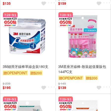
$135
$159
3M細滑牙線棒單線盒裝180支
3M星座牙線棒-散裝超值量販包
144PC支
贈OPENPOINT
贈$200
贈OPENPOINT
贈$200
$ 239
$ 149
$195
$139