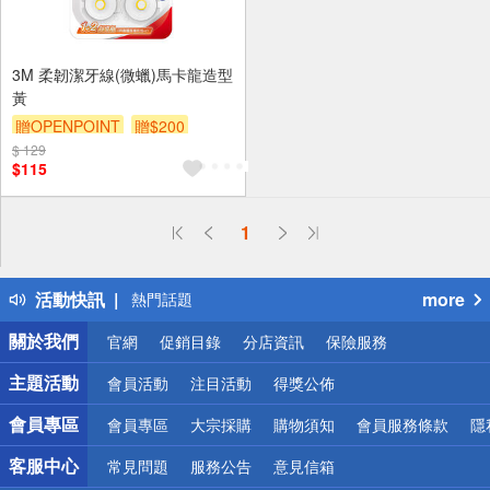
3M 柔韌潔牙線(微蠟)馬卡龍造型
黃
贈OPENPOINT
贈$200
$ 129
$115
偏遠地區配送
1
詐騙網頁！請小心！
得獎公告
活動快訊
more
熱門話題
銀行優惠
關於我們
官網
促銷目錄
分店資訊
保險服務
偏遠地區配送
詐騙網頁！請小心！
主題活動
會員活動
注目活動
得獎公佈
會員專區
會員專區
大宗採購
購物須知
會員服務條款
隱
客服中心
常見問題
服務公告
意見信箱