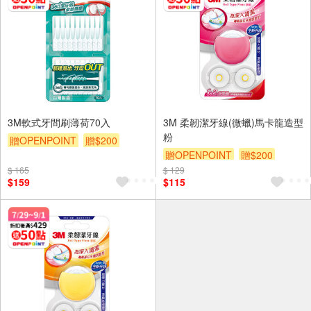
3M軟式牙間刷薄荷70入
3M 柔韌潔牙線(微蠟)馬卡龍造型
粉
贈OPENPOINT
贈$200
贈OPENPOINT
贈$200
$ 165
$ 129
$159
$115