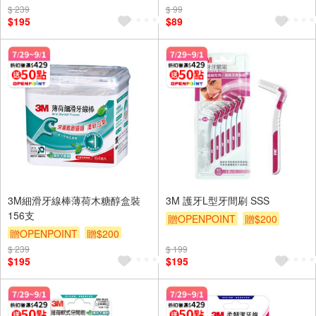
$ 239
$ 99
$195
$89
3M細滑牙線棒薄荷木糖醇盒裝
3M 護牙L型牙間刷 SSS
156支
贈OPENPOINT
贈$200
贈OPENPOINT
贈$200
$ 239
$ 199
$195
$195