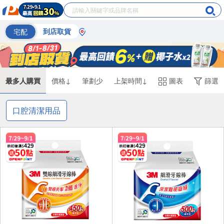
宅配
到店取貨
最多人購買
價格↓
筆劃少
上架時間↓
圖表
篩選
口腔清潔用品